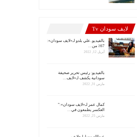
لايف سودان Tv
بالفيديو..علي بلدو لـ«لايف سودان»:
67٪ من…
أبريل 12, 2022
بالفيديو: رئيس تحرير صحيفة
سودانية يكشف لـ«لايف…
مارس 31, 2022
كمال عمر لـ«لايف سودان»:”
العكسر يطمعون في…
مارس 25, 2022
عبدالله مسارلـ«لايف