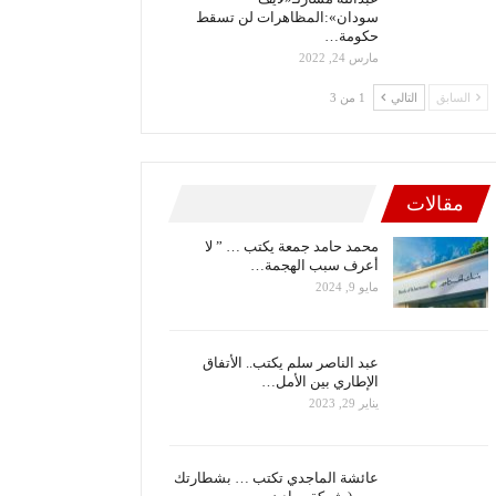
سودان»:المظاهرات لن تسقط
حكومة…
مارس 24, 2022
السابق
التالي
1 من 3
مقالات
محمد حامد جمعة يكتب … ” لا
أعرف سبب الهجمة…
مايو 9, 2024
عبد الناصر سلم يكتب.. الأتفاق
الإطاري بين الأمل…
يناير 29, 2023
عائشة الماجدي تكتب … بشطارتك