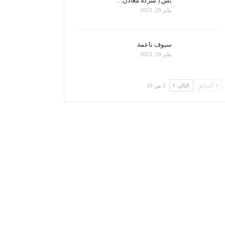
بس ( شركة معادن…
يناير 29, 2023
سيوف ناعمة
يناير 20, 2023
السابق
التالي
1 من 10