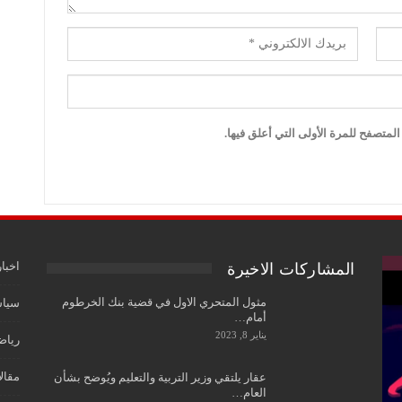
لمتصفح للمرة الأولى التي أعلق فيها.
اخبار
المشاركات الاخيرة
مثول المتحري الاول في قضية بنك الخرطوم
سياس
أمام…
يناير 8, 2023
رياض
مقال
عقار يلتقي وزير التربية والتعليم ويُوضح بشأن
العام…