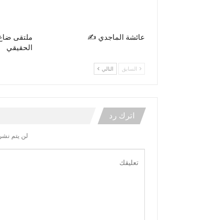
عائشة الماجدي ✍️
ملتقى ضاع
الحقيقي
السابق
التالي
اترك رد
لن يتم نشر 