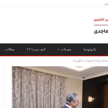
حن
تكنولوجيا
منوعات
لايف ميديا TV
مقالات
حثان إمداد السودان بالكهرباء