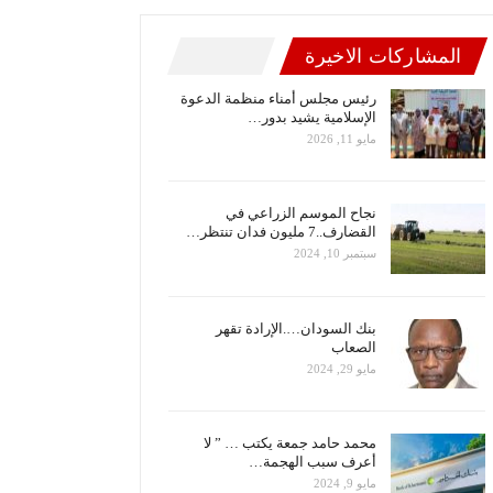
المشاركات الاخيرة
رئيس مجلس أمناء منظمة الدعوة
الإسلامية يشيد بدور…
مايو 11, 2026
نجاح الموسم الزراعي في
القضارف..7 مليون فدان تنتظر…
سبتمبر 10, 2024
بنك السودان….الإرادة تقهر
الصعاب
مايو 29, 2024
محمد حامد جمعة يكتب … ” لا
أعرف سبب الهجمة…
مايو 9, 2024