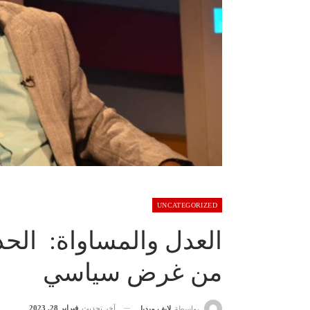
UNCATEGORIZED
العدل والمساواة: الحد
من غرض سياسي
آخر تحديث
فبراير 28, 2023
بواسطة
لايف ميديا