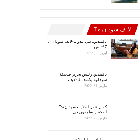
لايف سودان Tv
بالفيديو..علي بلدو لـ«لايف سودان»:
67٪ من…
أبريل 12, 2022
بالفيديو: رئيس تحرير صحيفة
سودانية يكشف لـ«لايف…
مارس 31, 2022
كمال عمر لـ«لايف سودان»:”
العكسر يطمعون في…
مارس 25, 2022
عبدالله مسارلـ«لايف