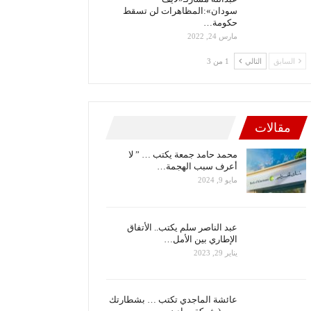
سودان»:المظاهرات لن تسقط
حكومة…
مارس 24, 2022
السابق
التالي
1 من 3
مقالات
محمد حامد جمعة يكتب … ” لا
أعرف سبب الهجمة…
مايو 9, 2024
عبد الناصر سلم يكتب.. الأتفاق
الإطاري بين الأمل…
يناير 29, 2023
عائشة الماجدي تكتب … بشطارتك