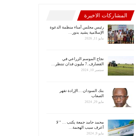
المشاركات الاخيرة
رئيس مجلس أمناء منظمة الدعوة
الإسلامية يشيد بدور…
مايو 11, 2026
نجاح الموسم الزراعي في
القضارف..7 مليون فدان تنتظر…
سبتمبر 10, 2024
بنك السودان….الإرادة تقهر
الصعاب
مايو 29, 2024
محمد حامد جمعة يكتب … ” لا
أعرف سبب الهجمة…
مايو 9, 2024