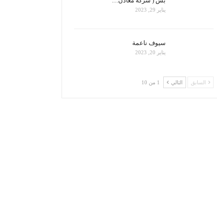
بس ( شركة معادن…
يناير 29, 2023
سيوف ناعمة
يناير 20, 2023
السابق
التالي
1 من 10