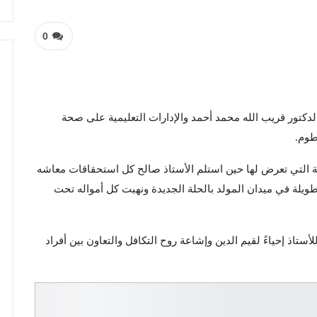
0
الدكتور قريب الله محمد أحمد والإدارات التعليمية على صحة
رطوم.
دثة التي تعرض لها حين استلم الأستاذ صالح كل استحقاقات معاشه
ي طريقه للمنزل تعرضت له عصابة ما يعرف ب 9 طويلة في ميدان المولد بالحلة الجديدة ونهبت كل أمواله تحت
أستاذ إحياءً لقيم الدين وإشاعة روح التكافل والتعاون بين أفراد