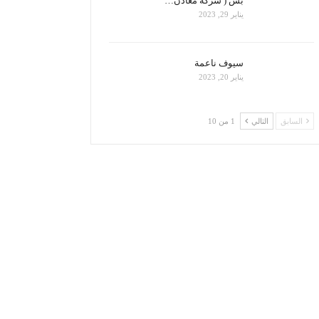
بس ( شركة معادن…
يناير 29, 2023
سيوف ناعمة
يناير 20, 2023
السابق
التالي
1 من 10