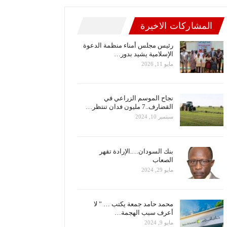
المشاركات الاخيرة
رئيس مجلس أمناء منظمة الدعوة
الإسلامية يشيد بدور…
مايو 11, 2026
نجاح الموسم الزراعي في
القضارف..7 مليون فدان تنتظر…
سبتمبر 10, 2024
بنك السودان….الإرادة تقهر
الصعاب
مايو 29, 2024
محمد حامد جمعة يكتب … ” لا
أعرف سبب الهجمة…
مايو 9, 2024