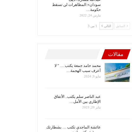
سودان»:المظاهرات لن تسقط
حكومة…
مارس 24, 2022
السابق
التالي
1 من 3
مقالات
محمد حامد جمعة يكتب … ” لا
أعرف سبب الهجمة…
مايو 9, 2024
عبد الناصر سلم يكتب.. الأتفاق
الإطاري بين الأمل…
يناير 29, 2023
عائشة الماجدي تكتب … بشطارتك