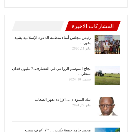
المشاركات الاخيرة
رئيس مجلس أمناء منظمة الدعوة الإسلامية يشيد
بدور…
مايو 11, 2026
نجاح الموسم الزراعي في القضارف..7 مليون فدان
تنتظر…
سبتمبر 10, 2024
بنك السودان….الإرادة تقهر الصعاب
مايو 29, 2024
محمد حامد جمعة يكتب … ” لا أعرف سبب