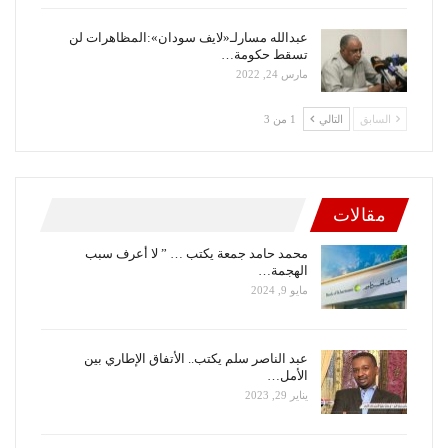
عبدالله مسارلـ«لايف سودان»:المظاهرات لن
تسقط حكومة…
مارس 24, 2022
السابق
التالي
1 من 3
مقالات
محمد حامد جمعة يكتب … ” لا أعرف سبب
الهجمة…
مايو 9, 2024
عبد الناصر سلم يكتب.. الأتفاق الإطاري بين
الأمل…
يناير 29, 2023