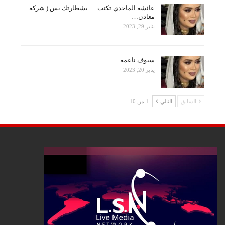
عائشة الماجدي تكتب … بشطارتك بس ( شركة
معادن…
يناير 29, 2023
سيوف ناعمة
يناير 20, 2023
السابق
التالي
1 من 10