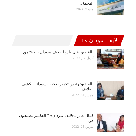
الهجمة…
مايو 9, 2024
لايف سودان Tv
بالفيديو..علي بلدو لـ«لايف سودان»: 67٪ من…
أبريل 12, 2022
بالفيديو: رئيس تحرير صحيفة سودانية يكشف
لـ«لايف…
مارس 31, 2022
كمال عمر لـ«لايف سودان»:” العكسر يطمعون
في…
مارس 25, 2022