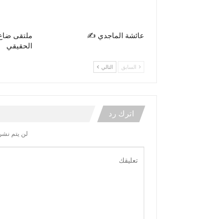
عائشة الماجدي ✍️
ملتقى ضاع
الحقيقي
السابق
التالي
اترك رد
لن يتم نشر 