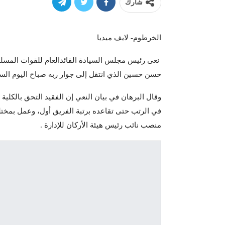
شارك
الخرطوم- لايف ميديا
نعى رئيس مجلس السيادة القائدالعام للقوات المسلح
حسن حسين الذي انتقل إلى جوار ربه صباح اليوم السبت ٢٥ فبراير ٢٠٢٣م بمستشفى السلاح 
في الرتب حتى تقاعده برتبة الفريق أول، وعمل بمختل
منصب نائب رئيس هيئة الأركان للإدارة .