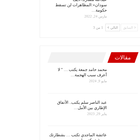
سودان»:المظاهرات لن تسقط
حكومة…
مارس 24, 2022
السابق
التالي
1 من 3
مقالات
محمد حامد جمعة يكتب … ” لا
أعرف سبب الهجمة…
مايو 9, 2024
عبد الناصر سلم يكتب.. الأتفاق
الإطاري بين الأمل…
يناير 29, 2023
عائشة الماجدي تكتب … بشطارتك