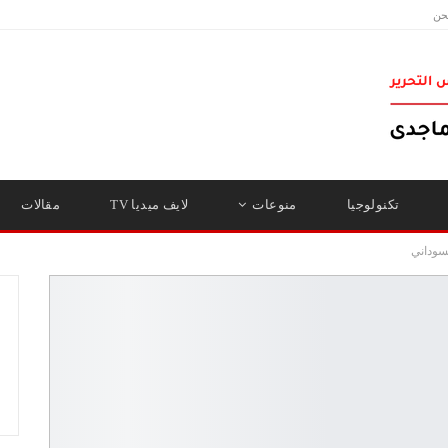
حن
تكنولوجيا
منوعات
لايف ميديا TV
مقالات
سوداني