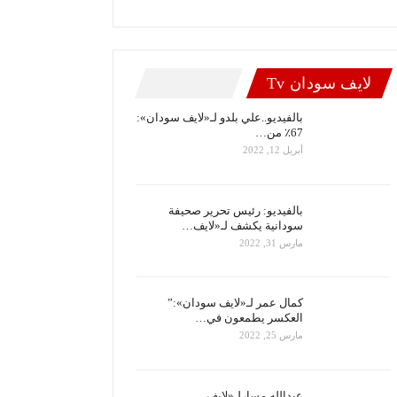
لايف سودان Tv
بالفيديو..علي بلدو لـ«لايف سودان»:
67٪ من…
أبريل 12, 2022
بالفيديو: رئيس تحرير صحيفة
سودانية يكشف لـ«لايف…
مارس 31, 2022
كمال عمر لـ«لايف سودان»:”
العكسر يطمعون في…
مارس 25, 2022
عبدالله مسارلـ«لايف