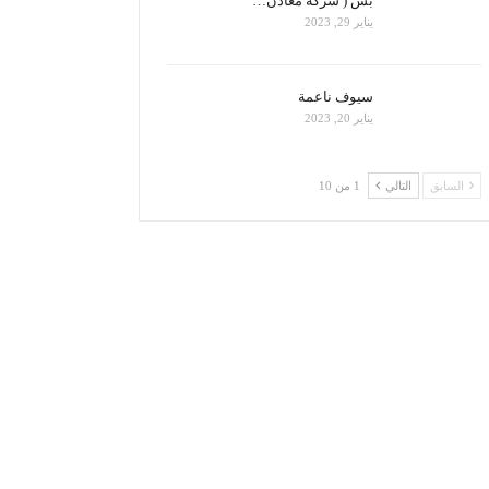
بس ( شركة معادن…
يناير 29, 2023
سيوف ناعمة
يناير 20, 2023
السابق
التالي
1 من 10