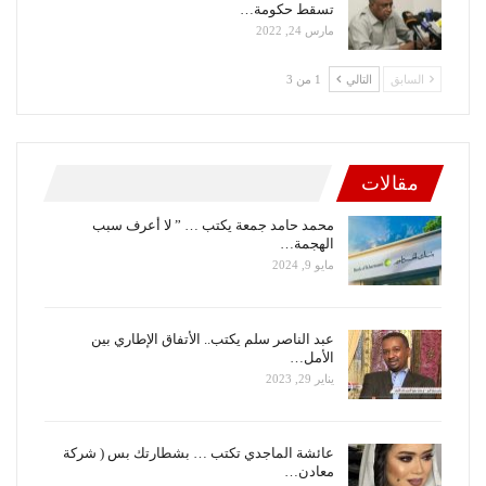
تسقط حكومة…
مارس 24, 2022
السابق
التالي
1 من 3
مقالات
محمد حامد جمعة يكتب … ” لا أعرف سبب
الهجمة…
مايو 9, 2024
عبد الناصر سلم يكتب.. الأتفاق الإطاري بين
الأمل…
يناير 29, 2023
عائشة الماجدي تكتب … بشطارتك بس ( شركة
معادن…