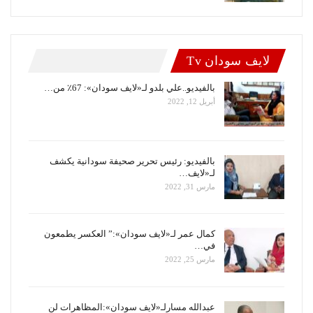
لايف سودان Tv
بالفيديو..علي بلدو لـ«لايف سودان»: 67٪ من…
أبريل 12, 2022
بالفيديو: رئيس تحرير صحيفة سودانية يكشف
لـ«لايف…
مارس 31, 2022
كمال عمر لـ«لايف سودان»:” العكسر يطمعون
في…
مارس 25, 2022
عبدالله مسارلـ«لايف سودان»:المظاهرات لن