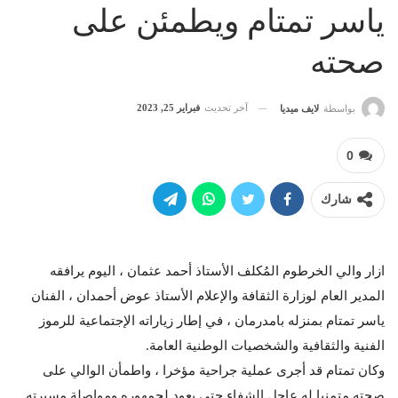
ياسر تمتام ويطمئن على
صحته
آخر تحديث
فبراير 25, 2023
بواسطة
لايف ميديا
0
شارك
ازار والي الخرطوم المُكلف الأستاذ أحمد عثمان ، اليوم يرافقه
المدير العام لوزارة الثقافة والإعلام الأستاذ عوض أحمدان ، الفنان
ياسر تمتام بمنزله بامدرمان ، في إطار زياراته الإجتماعية للرموز
الفنية والثقافية والشخصيات الوطنية العامة.
وكان تمتام قد أجرى عملية جراحية مؤخرا ، واطمأن الوالي على
صحته متمنيا له عاجل الشفاء حتى يعود لجمهوره ومواصلة مسيرته