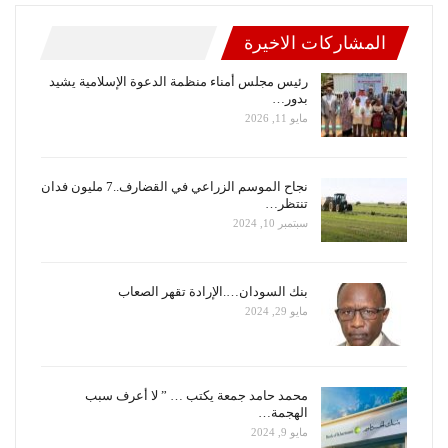
المشاركات الاخيرة
رئيس مجلس أمناء منظمة الدعوة الإسلامية يشيد
بدور…
مايو 11, 2026
نجاح الموسم الزراعي في القضارف..7 مليون فدان
تنتظر…
سبتمبر 10, 2024
بنك السودان….الإرادة تقهر الصعاب
مايو 29, 2024
محمد حامد جمعة يكتب … ” لا أعرف سبب
الهجمة…
مايو 9, 2024