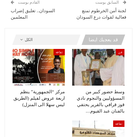
السابق بوست
القادم بوست
لجنة أمن الخرطوم تمنع
السودان.. تعليق إضراب
فعالية لقوات درع السودان
المعلمين
قد يعجبك ايضا
الكل
فن
ثقافة
وسط حضور كبير من
مركز “الجمهورية” ينظم
المسؤوليين والنجوم نادي
اربعة عروض لفيلم (الطريق
قوز قرافي بالقرير يحتفي
ليس سهلا الى المنزل)
بالفنان عبد القيوم…
ثقافة