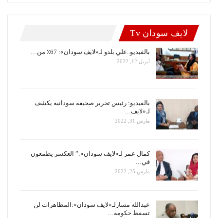
لايف سودان Tv
بالفيديو..علي بلدو لـ«لايف سودان»: 67٪ من…
أبريل 12, 2022
بالفيديو: رئيس تحرير صحيفة سودانية يكشف
لـ«لايف…
مارس 31, 2022
كمال عمر لـ«لايف سودان»:” العكسر يطمعون
في…
مارس 25, 2022
عبدالله مسارلـ«لايف سودان»:المظاهرات لن
تسقط حكومة…