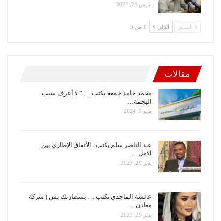
مارس 24, 2022
السابق
التالي
1 من 3
مقالات
محمد حامد جمعة يكتب … ” لا أعرف سبب
الهجمة…
مايو 9, 2024
عبد الناصر سلم يكتب.. الأتفاق الإطاري بين
الأمل…
يناير 29, 2023
عائشة الماجدي تكتب … بشطارتك بس ( شركة
معادن…
يناير 29, 2023