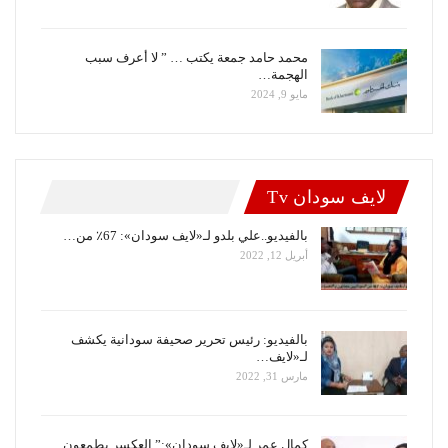
محمد حامد جمعة يكتب … ” لا أعرف سبب
الهجمة…
مايو 9, 2024
لايف سودان Tv
بالفيديو..علي بلدو لـ«لايف سودان»: 67٪ من…
أبريل 12, 2022
بالفيديو: رئيس تحرير صحيفة سودانية يكشف
لـ«لايف…
مارس 31, 2022
كمال عمر لـ«لايف سودان»:” العكسر يطمعون