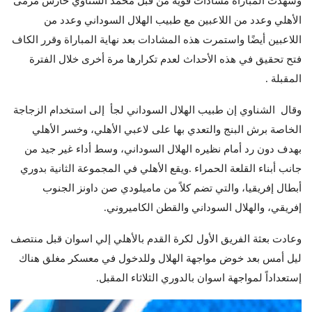
وشهدت المباراة مشادات قوية من قبل محمد الشناوي حارس مرمى
الأهلي وعدد من اللاعبين مع طبيب الهلال السوداني وعدد من
اللاعبين أيضًا واستمرت هذه المشادات بعد نهاية المباراة وقرر الكاف
فتح تحقيق في هذه الأحداث لعدم تكرارها مرة أخرى خلال الفترة
المقبلة .
وقال الشناوي إن طبيب الهلال السوداني لجأ إلى استخدام الزجاجة
الخاصة برش البنج والتعدي بها على لاعبي الأهلي، وخسر الأهلي
بهدف دون رد أمام نظيره الهلال السوداني، وسط أداء غير جيد من
جانب أبناء القلعة الحمراء .​ويقع الأهلي في المجموعة الثانية بدوري
أبطال إفريقيا، والتي تضم كلاً من ماميلودي صن داونز الجنوب
إفريقي، والهلال السوداني والقطن الكاميروني.
وعادت بعثة الفريق الأول لكرة القدم بالأهلي إلي اسوان قبل منتصف
ليل أمس بعد خوض مواجهة الهلال وللدخول في معسكر مغلق هناك
إستعداداً لمواجهة اسوان بالدوري الثلاثاء المقبل.