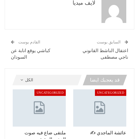
لايف ميديا
السابق بوست
القادم بوست
اعتقال الناشط القانوني
كباشي يوقع انابة عن
ناجي مصطفى
السودان
قد يعجبك ايضا
الكل
UNCATEGORIZED
UNCATEGORIZED
عائشة الماجدي ✍️
ملتقى ضاع فيه صوت