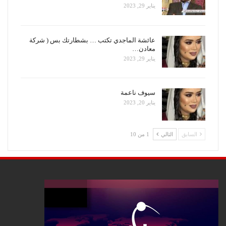
يناير 29, 2023
عائشة الماجدي تكتب … بشطارتك بس ( شركة
معادن…
يناير 29, 2023
سيوف ناعمة
يناير 20, 2023
السابق
التالي
1 من 10