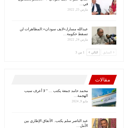
في…
مارس 25, 2022
عبدالله مسارلـ«لايف سودان»:المظاهرات لن
تسقط حكومة…
مارس 24, 2022
السابق
التالي
1 من 3
مقالات
محمد حامد جمعة يكتب … ” لا أعرف سبب
الهجمة…
مايو 9, 2024
عبد الناصر سلم يكتب.. الأتفاق الإطاري بين
الأمل…