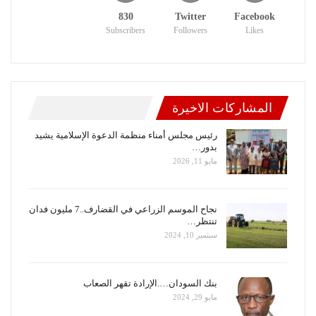
830
Twitter
Facebook
Subscribers
Followers
Likes
المشاركات الاخيرة
رئيس مجلس أمناء منظمة الدعوة الإسلامية يشيد
بدور…
مايو 11, 2026
نجاح الموسم الزراعي في القضارف..7 مليون فدان
تنتظر…
سبتمبر 10, 2024
بنك السودان….الإرادة تقهر الصعاب
مايو 29, 2024