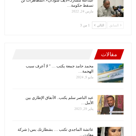
عبدالله مسارلـ«لايف سودان»:المظاهرات لن
تسقط حكومة…
مارس 24, 2022
السابق
التالي
1 من 3
مقالات
محمد حامد جمعة يكتب … ” لا أعرف سبب
الهجمة…
مايو 9, 2024
عبد الناصر سلم يكتب.. الأتفاق الإطاري بين
الأمل…
يناير 29, 2023
عائشة الماجدي تكتب … بشطارتك بس ( شركة
معادن…