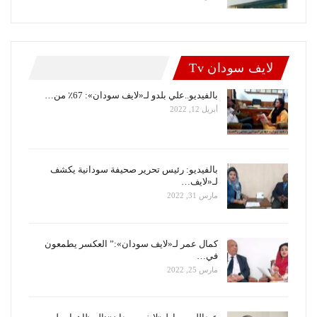
لايف سودان Tv
بالفيديو..علي بلدو لـ«لايف سودان»: 67٪ من…
أبريل 12, 2022
بالفيديو: رئيس تحرير صحيفة سودانية يكشف
لـ«لايف…
مارس 31, 2022
كمال عمر لـ«لايف سودان»:” العكسر يطمعون
في…
مارس 25, 2022