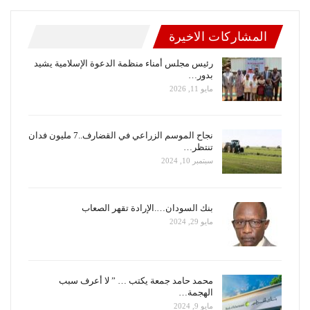
المشاركات الاخيرة
رئيس مجلس أمناء منظمة الدعوة الإسلامية يشيد
بدور…
مايو 11, 2026
نجاح الموسم الزراعي في القضارف..7 مليون فدان
تنتظر…
سبتمبر 10, 2024
بنك السودان….الإرادة تقهر الصعاب
مايو 29, 2024
محمد حامد جمعة يكتب … ” لا أعرف سبب
الهجمة…
مايو 9, 2024