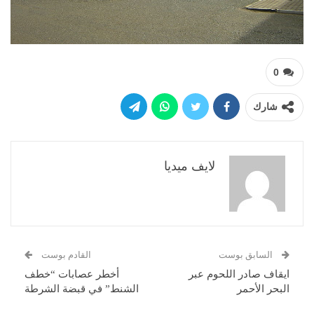
0
شارك
لايف ميديا
السابق بوست
القادم بوست
ايقاف صادر اللحوم عبر
أخطر عصابات “خطف
البحر الأحمر
الشنط” في قبضة الشرطة