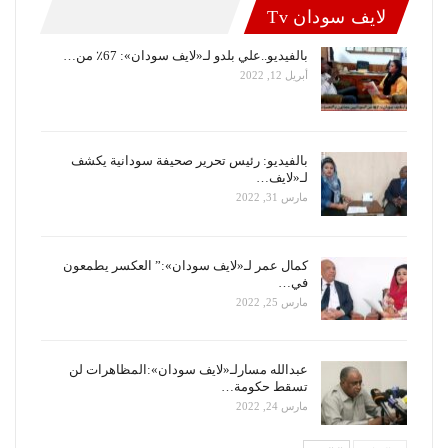
لايف سودان Tv
بالفيديو..علي بلدو لـ«لايف سودان»: 67٪ من…
أبريل 12, 2022
بالفيديو: رئيس تحرير صحيفة سودانية يكشف
لـ«لايف…
مارس 31, 2022
كمال عمر لـ«لايف سودان»:” العكسر يطمعون
في…
مارس 25, 2022
عبدالله مسارلـ«لايف سودان»:المظاهرات لن
تسقط حكومة…
مارس 24, 2022