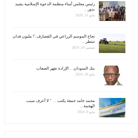
رئيس مجلس أمناء منظمة الدعوة الإسلامية يشيد
بدور…
مايو 11, 2026
نجاح الموسم الزراعي في القضارف..7 مليون فدان
تنتظر…
سبتمبر 10, 2024
بنك السودان….الإرادة تقهر الصعاب
مايو 29, 2024
محمد حامد جمعة يكتب … ” لا أعرف سبب
الهجمة…
مايو 9, 2024