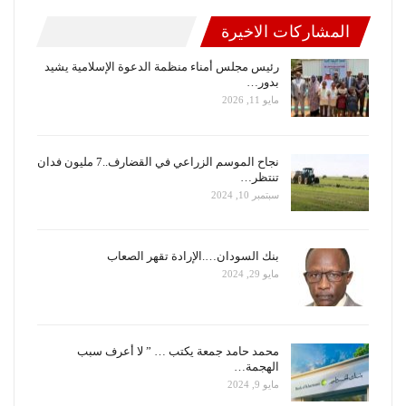
المشاركات الاخيرة
رئيس مجلس أمناء منظمة الدعوة الإسلامية يشيد
بدور…
مايو 11, 2026
نجاح الموسم الزراعي في القضارف..7 مليون فدان
تنتظر…
سبتمبر 10, 2024
بنك السودان….الإرادة تقهر الصعاب
مايو 29, 2024
محمد حامد جمعة يكتب … ” لا أعرف سبب
الهجمة…
مايو 9, 2024