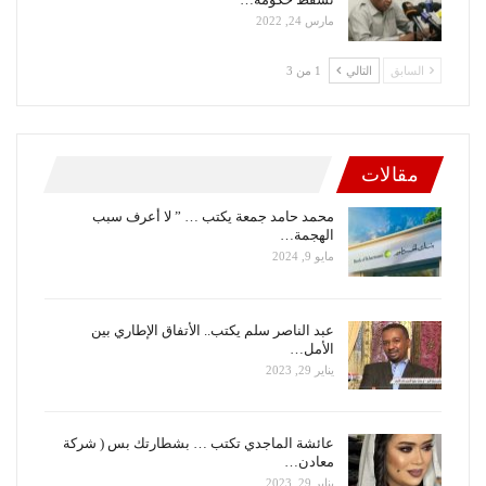
مارس 24, 2022
السابق
التالي
1 من 3
مقالات
محمد حامد جمعة يكتب … ” لا أعرف سبب
الهجمة…
مايو 9, 2024
عبد الناصر سلم يكتب.. الأتفاق الإطاري بين
الأمل…
يناير 29, 2023
عائشة الماجدي تكتب … بشطارتك بس ( شركة
معادن…
يناير 29, 2023