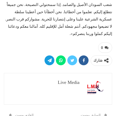
شعب السودان الأصيل والصامد. إذا سمحتولي النصيحة. نحن جميعاً
نتطلع إليكم. تعلموا من أخطائنا. نحن أخطأنا حين أعطينا سلطة
عسكرية الشرعية علينا وعلى إنتصارنا للحرية. مشواركم قرب النصر.
لا تضيعوا مجهودكم. أنتم شعلة أمل للإقليم كله. آمالنا معكم ودعائنا
إليكم كملوا وربنا ينصركم».
0
شارك
Live Media
السابق بوست
القادم بوست