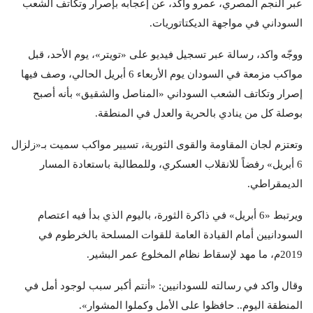
عبر النجم المصري، عمرو واكد، عن إعجابه بإصرار وتكاتف الشعب
السوداني في مواجهة الديكتاتوريات.
ووجّه واكد، رسالة عبر تسجيل فيديو على «تويتر»، يوم الأحد، قبل
مواكب مزمعة في السودان يوم الأربعاء 6 أبريل الحالي، وصف فيها
إصرار وتكاتف الشعب السوداني «المناصل والشقيق» بأنه أصبح
بوصلة كل من ينادي بالحرية والعدل في المنطقة.
وتعتزم لجان المقاومة والقوى الثورية، تسيير مواكب سميت بـ«زلزال
6 أبريل» رفضاً للانقلاب العسكري، وللمطالبة باستعادة المسار
الديمقراطي.
ويرتبط «6 أبريل» في ذاكرة الثورة، باليوم الذي بدأ فيه اعتصام
السودانيين أمام القيادة العامة للقوات المسلحة بالخرطوم في
2019م، ما مهد لإسقاط نظام المخلوع عمر البشير.
وقال واكد في رسالته للسودانيين: «أنتم أكبر سبب لوجود أمل في
المنطقة اليوم.. حافظوا على الأمل وكملوا المشوار».