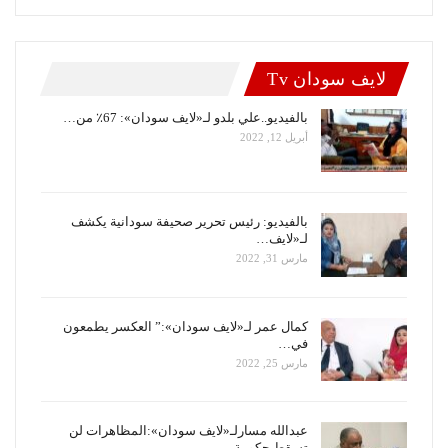
لايف سودان Tv
بالفيديو..علي بلدو لـ«لايف سودان»: 67٪ من…
أبريل 12, 2022
بالفيديو: رئيس تحرير صحيفة سودانية يكشف
لـ«لايف…
مارس 31, 2022
كمال عمر لـ«لايف سودان»:” العكسر يطمعون
في…
مارس 25, 2022
عبدالله مسارلـ«لايف سودان»:المظاهرات لن
تسقط حكومة…