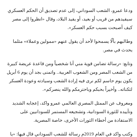
ودعا عمرو، الشعب السوداني، إلى عدم تصديق أن الحكم العسكري
سيفيدهم من قريب أو بعيد، أو يفيد البلاد، وقال «انظروا إلى مصر
كيف أصبحت بسبب حكم العسكر».
وطالبهم بألّا يسمحوا لأحد أن يقول عنهم «ممولين وعملاء» مثلما
يحدث في مصر.
وتابع: «رسالة تضامن قوية مني أنا شخصياً ومن قاعدة عريضة كبيرة
من الشعب المصر ومن الشعوب العربية.. واتمنى بجد أن يوم 6 أبريل
يكون يوم حاسم لكم نرى فيه إرادة الشعب وسيادته وعودة العسكر
لثكناته.. وأخيراً بحبكم وباحترمكم والله ينصركم».
ومعروف عن الممثل المصري العالمي عمرو واكد، إعجابه الشديد
وتأييده للثورة السودانية، وتشجيعه المستمر للسودانيين على
الاستفادة من أخطاء الثورات الأخرى، خاصة المصرية.
وكتب واكد في العام 2019م رسالة للشعب السوداني قال فيها: «يا