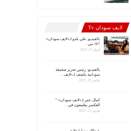
لايف سودان Tv
بالفيديو..علي بلدو لـ«لايف سودان»:
67٪ من…
أبريل 12, 2022
بالفيديو: رئيس تحرير صحيفة
سودانية يكشف لـ«لايف…
مارس 31, 2022
كمال عمر لـ«لايف سودان»:”
العكسر يطمعون في…
مارس 25, 2022
عبدالله مسارلـ«لايف