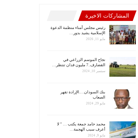
المشاركات الاخيرة
رئيس مجلس أمناء منظمة الدعوة
الإسلامية يشيد بدور…
مايو 11, 2026
نجاح الموسم الزراعي في
القضارف..7 مليون فدان تنتظر…
سبتمبر 10, 2024
بنك السودان….الإرادة تقهر
الصعاب
مايو 29, 2024
محمد حامد جمعة يكتب … ” لا
أعرف سبب الهجمة…
مايو 9, 2024