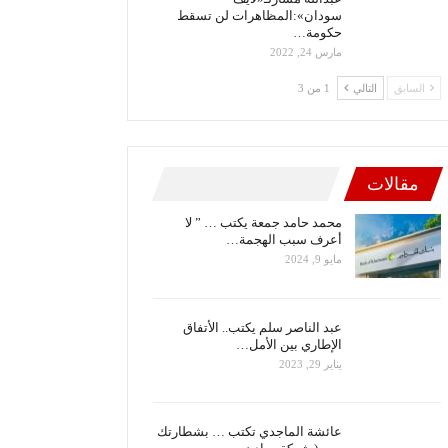
سودان»:المظاهرات لن تسقط
حكومة…
مارس 24, 2022
السابق
التالي
1 من 3
مقالات
محمد حامد جمعة يكتب … ” لا
أعرف سبب الهجمة…
مايو 9, 2024
عبد الناصر سلم يكتب.. الأتفاق
الإطاري بين الأمل…
يناير 29, 2023
عائشة الماجدي تكتب … بشطارتك