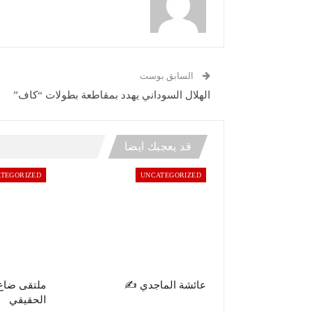
السابق بوست
الهلال السوداني يهدد بمقاطعة بطولات “كاف”
قد يعجبك ايضا
TEGORIZED
UNCATEGORIZED
عائشة الماجدي ✍️
ملتقى ضاع
الحقيقي