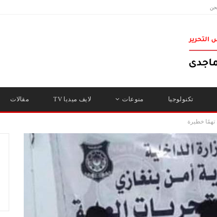
حن
تكنولوجيا
منوعات
لايف ميديا TV
مقالات
تهمًا خطيرة