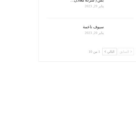
بس ( شركة معادن…
يناير 29, 2023
سيوف ناعمة
يناير 20, 2023
السابق
التالي
1 من 10