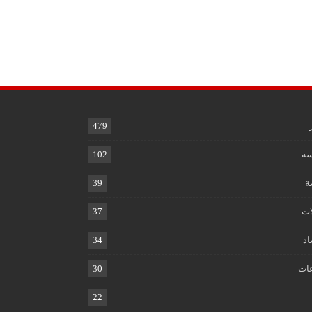
479
ة
102
ة
39
ات
37
اد
34
ات
30
22