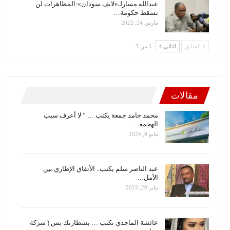
عبدالله مسارلـ«لايف سودان»:المظاهرات لن
تسقط حكومة…
مارس 24, 2022
السابق
التالي
1 من 3
مقالات
محمد حامد جمعة يكتب … ” لا أعرف سبب
الهجمة…
مايو 9, 2024
عبد الناصر سلم يكتب.. الأتفاق الإطاري بين
الأمل…
يناير 29, 2023
عائشة الماجدي تكتب … بشطارتك بس ( شركة