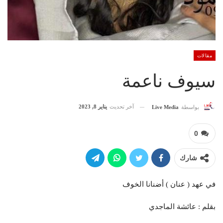
مقالات
سيوف ناعمة
آخر تحديث
يناير 8, 2023
بواسطة
Live Media
0
شارك
في عهد ( عنان ) أضنانا الخوف
بقلم : عائشة الماجدي