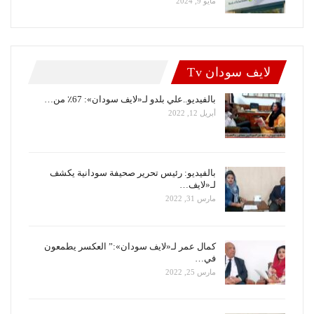
مايو 9, 2024
لايف سودان Tv
بالفيديو..علي بلدو لـ«لايف سودان»: 67٪ من…
أبريل 12, 2022
بالفيديو: رئيس تحرير صحيفة سودانية يكشف
لـ«لايف…
مارس 31, 2022
كمال عمر لـ«لايف سودان»:” العكسر يطمعون
في…
مارس 25, 2022