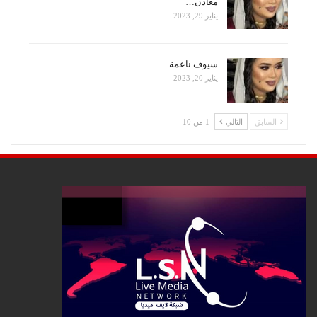
معادن…
يناير 29, 2023
سيوف ناعمة
يناير 20, 2023
السابق
التالي
1 من 10