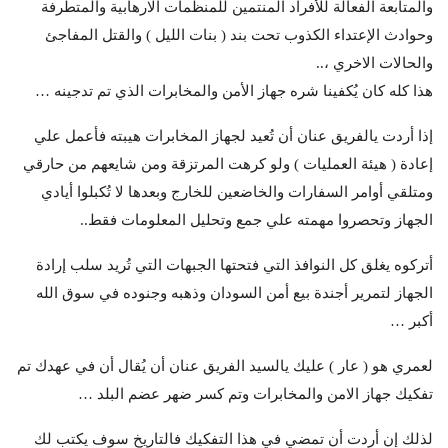
والمتابعة الفعالة للأفراد المنتمين للمنظمات الارهابية والمتطرفة
وحوادث الإعتداء الكذوب تحت بند ( بنات الليل ) والقتل المفاجئ
والحالات الاخري ،..
هذا كله كان يُكفينا شره جهاز الأمن والمخابرات الذي تم تدجينه …
إذا أردت يالفريق عنان أن تُعيد لجهاز المخابرات هيبته فأعمل علي
إعادة ( هيئة العمليات ) ولو كرهت المرتزقة ومن شايعهم من حارقي
ومتلقي أوامر السفارات والخاضعين للخارج وبعدها لا تُكبلوا أيادي
الجهاز وتحصروا مهمته علي جمع وتحليل المعلومات فقط..
أتركوه يغلق كل النوافذ التي فتحتها الجبهات التي تُريد سلب إرادة
الجهاز لتمرير أجندة بيع أمن السودان وذهبه وجنوده في سوق الله
أكبر …
لعمري هو ( عار ) عليك يالسيد الفريق عنان أن يُقال أن في عهدك تم
تفكيك جهاز الامن والمخابرات وتم كسر ضهر عضم البلد …
لذلك إن أردت أن تمضي في هذا التفكيك فالتاريخ سوف يكتب لك