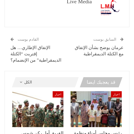
Live Media
السابق بوست
القادم بوست
عرمان يوضح بشأن الإتفاق
الإتفاق الإطاري… هل
مع الكتلة الديمقراطية
إقتربت “الكتلة
الديمقراطية” من الإنضمام؟
قد يعجبك ايضا
الكل
اخبار
اخبار
رئيس مجلس أمناء منظمة
الفريق أول ركن شمس