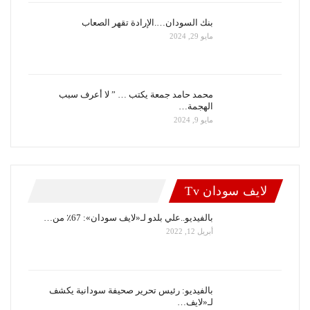
بنك السودان….الإرادة تقهر الصعاب
مايو 29, 2024
محمد حامد جمعة يكتب … ” لا أعرف سبب
الهجمة…
مايو 9, 2024
لايف سودان Tv
بالفيديو..علي بلدو لـ«لايف سودان»: 67٪ من…
أبريل 12, 2022
بالفيديو: رئيس تحرير صحيفة سودانية يكشف
لـ«لايف…