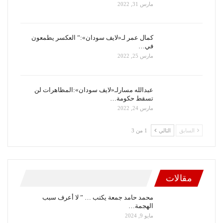
مارس 31, 2022
كمال عمر لـ«لايف سودان»:” العكسر يطمعون
في…
مارس 25, 2022
عبدالله مسارلـ«لايف سودان»:المظاهرات لن
تسقط حكومة…
مارس 24, 2022
السابق
التالي
1 من 3
مقالات
محمد حامد جمعة يكتب … ” لا أعرف سبب
الهجمة…
مايو 9, 2024