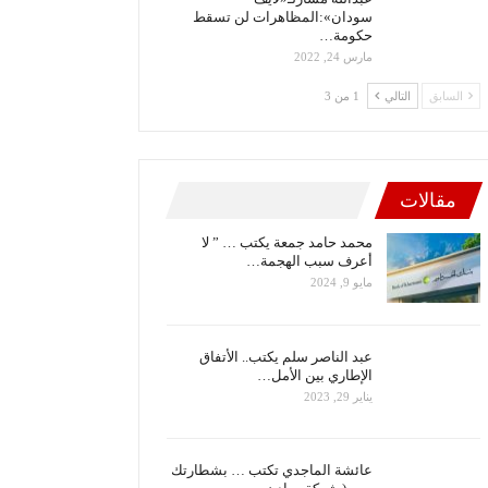
سودان»:المظاهرات لن تسقط
حكومة…
مارس 24, 2022
السابق
التالي
1 من 3
مقالات
محمد حامد جمعة يكتب … ” لا
أعرف سبب الهجمة…
مايو 9, 2024
عبد الناصر سلم يكتب.. الأتفاق
الإطاري بين الأمل…
يناير 29, 2023
عائشة الماجدي تكتب … بشطارتك