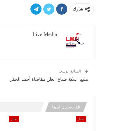
شارك
Live Media
السابق بوست
منتج “سكة ضياع” يعلن مقاضاة أحمد الجقر
قد يعجبك ايضا
اخبار
اخبار