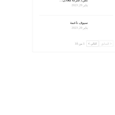
بس ( شركة معادن…
يناير 29, 2023
سيوف ناعمة
يناير 20, 2023
السابق
التالي
1 من 10