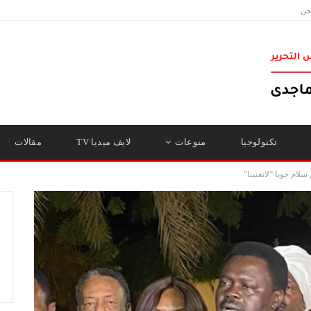
حن
تكنولوجيا
منوعات
لايف ميديا TV
مقالات
لام جوبا “لاتعنينا”