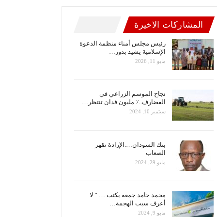
المشاركات الاخيرة
رئيس مجلس أمناء منظمة الدعوة
الإسلامية يشيد بدور…
مايو 11, 2026
نجاح الموسم الزراعي في
القضارف..7 مليون فدان تنتظر…
سبتمبر 10, 2024
بنك السودان….الإرادة تقهر
الصعاب
مايو 29, 2024
محمد حامد جمعة يكتب … ” لا
أعرف سبب الهجمة…
مايو 9, 2024