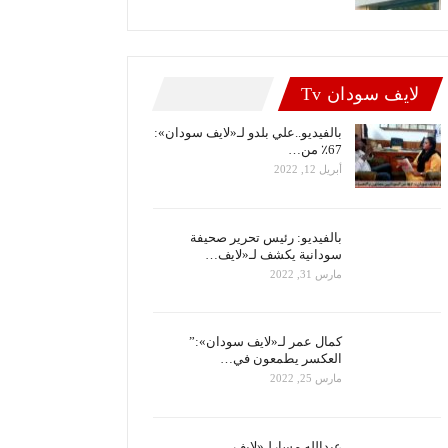
لايف سودان Tv
بالفيديو..علي بلدو لـ«لايف سودان»:
67٪ من…
أبريل 12, 2022
بالفيديو: رئيس تحرير صحيفة
سودانية يكشف لـ«لايف…
مارس 31, 2022
كمال عمر لـ«لايف سودان»:”
العكسر يطمعون في…
مارس 25, 2022
عبدالله مسارلـ«لايف