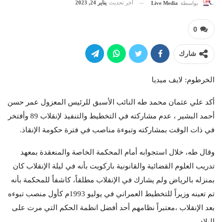
آخر تحديث
يناير 24, 2023
بواسطة
Live Media
0
شارك
الخرطوم: لايف ميديا
أكد علي عثمان محمد طه النائب الأسبق للرئيس المعزول عمر حسن
أحمد البشير ، عدم مشاركته في التخطيط والتنفيذ لإنقلاب 89 وأفتخر
في ذات الوقت بمشاركته وتبوءة مناصب في فترة حكومة الإنقاذ.
وقال طه، خلال استجوابه أمام المحكمة الخاصة والمنعقدة بمعهد
تدريب العلوم القضائية والقانونية باركويت بأنه في ليلة الإنقلاب كان
بمنزله بالرياض ولم يشارك في الإنقلاب مطلقاً، كاشفاً للمحكمة بأنه
تم تعينه وزيراً للتخطيط العمراني في يوليو 1993م كأول منصب تبوءه
بعد الإنقلاب ،معتبراً نظامهم أحد أفضل انظمة الحكم التي مرت على
البلاد.