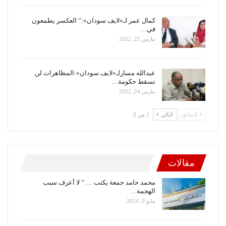
كمال عمر لـ«لايف سودان»:” العكسر يطمعون
في…
مارس 25, 2022
عبدالله مسارلـ«لايف سودان»:المظاهرات لن
تسقط حكومة…
مارس 24, 2022
السابق
التالي
1 من 3
مقالات
محمد حامد جمعة يكتب … ” لا أعرف سبب
الهجمة…
مايو 9, 2024