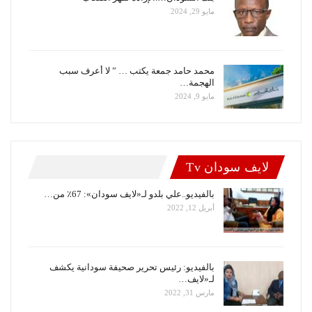
مايو 29, 2024
محمد حامد جمعة يكتب … ” لا أعرف سبب
الهجمة…
مايو 9, 2024
لايف سودان Tv
بالفيديو..علي بلدو لـ«لايف سودان»: 67٪ من…
أبريل 12, 2022
بالفيديو: رئيس تحرير صحيفة سودانية يكشف
لـ«لايف…
مارس 31, 2022