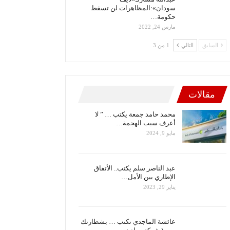
سودان»:المظاهرات لن تسقط
حكومة…
مارس 24, 2022
السابق
التالي
1 من 3
مقالات
محمد حامد جمعة يكتب … ” لا
أعرف سبب الهجمة…
مايو 9, 2024
عبد الناصر سلم يكتب.. الأتفاق
الإطاري بين الأمل…
يناير 29, 2023
عائشة الماجدي تكتب … بشطارتك