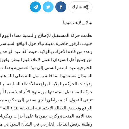
شارك
نيالا _ لايف ميديا
نظمت حركة المستقبل للإصلاح والتنمية مساء اليوم ال
جنوب دارفور حاضرة مدينة نيالا حول الواقع السياسي
وعدد من قادة الأحزاب بالولاية. حيث أكد عبد الواح
من جميع أهل السودان العمل لإعلاء قيم الوطن وقبول ا
الخارجية عبد المنعم السني إلى نبذ العنصرية وخطاب
السودان مستشهدا بما قاله رسول الله صلى الله عليه
وقيادات الحركة بالولاية لمراجعة الأخطاء السابقة لبن
حركة المستقبل استمدتها من منهج الأنبياء لا سيما أن
تتبنى التحول الديمقراطي الذي يفضي إلى حكومة مد
الواقع وتحقيق العدالة الاجتماعية استجابة لنداء ا
بعثة الأمم المتحدة ركزت جهودها على أحزاب ومكونات
وطنية نرفض التدخل الخارجي في الشأن السوداني.مؤكد