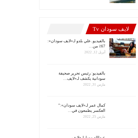
لايف سودان Tv
بالفيديو..علي بلدو لـ«لايف سودان»:
67٪ من…
أبريل 12, 2022
بالفيديو: رئيس تحرير صحيفة
سودانية يكشف لـ«لايف…
مارس 31, 2022
كمال عمر لـ«لايف سودان»:”
العكسر يطمعون في…
مارس 25, 2022
عبدالله مسارلـ«لايف