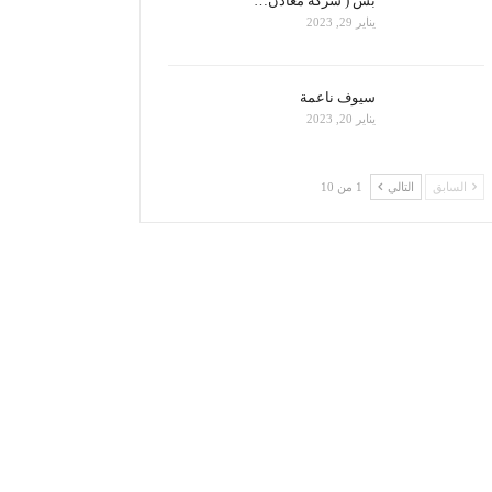
بس ( شركة معادن…
يناير 29, 2023
سيوف ناعمة
يناير 20, 2023
السابق
التالي
1 من 10