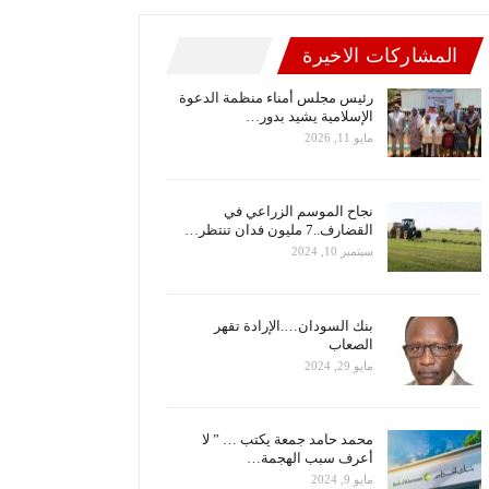
المشاركات الاخيرة
رئيس مجلس أمناء منظمة الدعوة
الإسلامية يشيد بدور…
مايو 11, 2026
نجاح الموسم الزراعي في
القضارف..7 مليون فدان تنتظر…
سبتمبر 10, 2024
بنك السودان….الإرادة تقهر
الصعاب
مايو 29, 2024
محمد حامد جمعة يكتب … ” لا
أعرف سبب الهجمة…
مايو 9, 2024