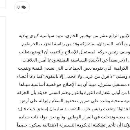
0
إثنين الرابع عشر من نوفمبر الجاري، ندوة سياسية كبرى بولاية
 ومآلاته بالسودان، بمشاركة وفد من رئاسة الحزب بالخرطوم
د يوسف رئيس حركة المستقبل للإصلاح والتنمية أن الوضع يتطلب
لآخر بعيداً عن الأجندة السياسية الضيقة.ودعا أمين العلاقات
 الكراهية الذي تقوده بعض الجماعات التي تسعى للفتنة وتفتيت
 وسلم: “لا فرق بين عربي ولا عجمي إلا بالتقوى”كما دعا أعضاء
اء مستقبل مشرق، مبينا أن بند الإصلاح هو قضية أساسية تتبناها
ها من أولى شعارات الثورة والثوار.وختم السني حديثه بأن الحركة
نية منتخبة وشدد على ضرورة تحقيق السلام وإنزاله على أرض
لله “اعدلوا”.وتحدث رئيس حزب الشعب د.سليمان إسحق حيث قال:
 معينة وتدخلت في القرار الوطني، وتابع نحن دولة ذات سيادة
ا أن تأخير تشكيلة الحكومة التسييرية الانتقالية سيكون خصماً