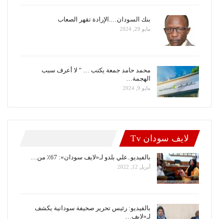
بنك السودان….الإرادة تقهر الصعاب
مايو 29, 2024
محمد حامد جمعة يكتب … ” لا أعرف سبب
الهجمة…
مايو 9, 2024
لايف سودان Tv
بالفيديو..علي بلدو لـ«لايف سودان»: 67٪ من…
أبريل 12, 2022
بالفيديو: رئيس تحرير صحيفة سودانية يكشف
لـ«لايف…