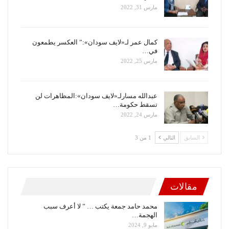
مارس 31, 2022
كمال عمر لـ«لايف سودان»:” العكسر يطمعون
في…
مارس 25, 2022
عبدالله مسارلـ«لايف سودان»:المظاهرات لن
تسقط حكومة…
مارس 24, 2022
السابق
التالي
1 من 3
مقالات
محمد حامد جمعة يكتب … ” لا أعرف سبب
الهجمة…
مايو 9, 2024