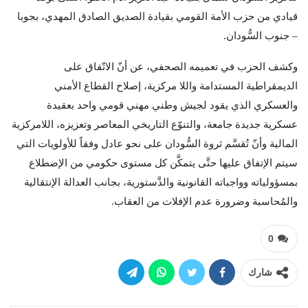
قيادي من حزب الأمة القومي بقيادة الصديق الصادق المهدي، بجوبا
– جنوب السُّودان.
وكشف الحزب في تعميمه الصحفي، عن أنّ الاتّفاق على
الديمقراطية المستدامة واللا مركزية، إصلاح القطاع الأمني
والعسكري الذي يقود لجيش وطني مهني قومي واحد بعقيدة
عسكرية جديدة جامعة، والتنوّع التاريخي المعاصر وتعزيزه، اللامركزية
المالية وأنّ تُقسَّم ثروة السُّودان على نحو عادل وفقاً للأولويات التي
سيتم الإتفاق عليها حتَّى يتمكَّن كل مستوى حكومي من الإضطلاع
بمسؤولياته وواجباته القانونية والدَّستورية، بجانب العدالة الإنتقالية
والمُحاسبة وضرورة عدم الإفلات من العقاب.
0
شارك