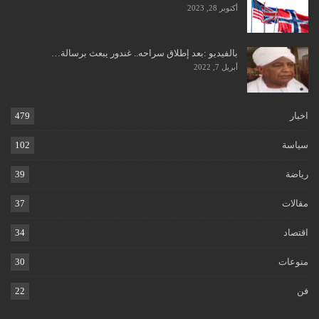
أكتوبر 28, 2023
بالفيديو :بعد إطلاق سراحه.. غندور يبعث برسالة…
أبريل 7, 2022
اخبار
479
سياسة
102
رياضة
39
مقالات
37
اقتصاد
34
منوعات
30
فن
22