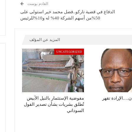
القادم بوست
الدفاع في قضية تاركو..فضل محمد خير استولى على
50%من أسهم الشركة 40% له و10%للرئيس
المزيد عن المؤلف
UNCATEGORIZED
ن….الإرادة تقهر
مفوضية الإستثمار بالنيل الأبيض
تُطلق بشريات بشأن تصدير الفول
السوداني