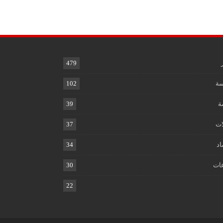
479
ة
102
ة
39
ات
37
اد
34
ات
30
22