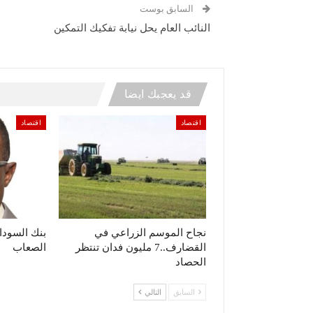
السابق بوست
النائب العام يحل نيابة تفكيك التمكين
قد يعجبك ايضا
اقتصاد
اقتصاد
نجاح الموسم الزراعي في
بنك السودا
القضارف..7 مليون فدان تنتظر
الصعاب
الحصاد
السابق
التالي