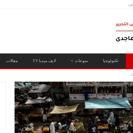
حن
تكنولوجيا
منوعات
لايف ميديا TV
مقالات
د