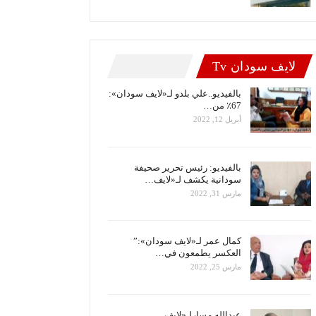
لايف سودان Tv
بالفيديو..علي بلدو لـ«لايف سودان»:
67٪ من…
أبريل 12, 2022
بالفيديو: رئيس تحرير صحيفة
سودانية يكشف لـ«لايف…
مارس 31, 2022
كمال عمر لـ«لايف سودان»:”
العكسر يطمعون في…
مارس 25, 2022
عبدالله مسارلـ«لايف