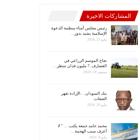
المشاركات الاخيرة
رئيس مجلس أمناء منظمة الدعوة
الإسلامية يشيد بدور…
مايو 11, 2026
نجاح الموسم الزراعي في
القضارف..7 مليون فدان تنتظر…
سبتمبر 10, 2024
بنك السودان….الإرادة تقهر
الصعاب
مايو 29, 2024
محمد حامد جمعة يكتب … ” لا
أعرف سبب الهجمة…
مايو 9, 2024