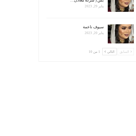
بس ( شركة معادن…
يناير 29, 2023
سيوف ناعمة
يناير 20, 2023
السابق
التالي
1 من 10