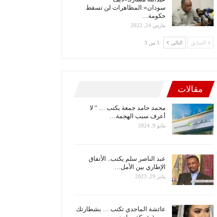
سودان»:المظاهرات لن تسقط
حكومة…
مارس 24, 2022
السابق
التالي
1 من 3
مقالات
محمد حامد جمعة يكتب … ” لا
أعرف سبب الهجمة…
مايو 9, 2024
عبد الناصر سلم يكتب.. الأتفاق
الإطاري بين الأمل…
يناير 29, 2023
عائشة الماجدي تكتب … بشطارتك