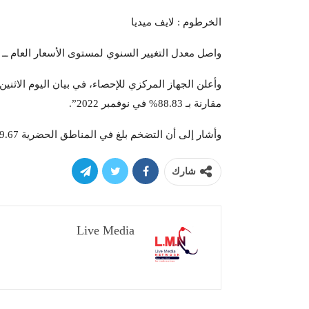
الخرطوم : لايف ميديا
واصل معدل التغيير السنوي لمستوى الأسعار العام ــ التضخم، في
مقارنة بـ 88.83% في نوفمبر 2022”.
وأشار إلى أن التضخم بلغ في المناطق الحضرية 89.67% فيما بلغ في المناطق الريفية 86.57%.
شارك
Live Media