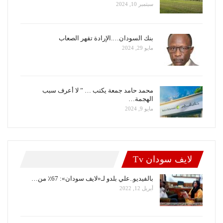
سبتمبر 10, 2024
بنك السودان….الإرادة تقهر الصعاب
مايو 29, 2024
محمد حامد جمعة يكتب … ” لا أعرف سبب
الهجمة…
مايو 9, 2024
لايف سودان Tv
بالفيديو..علي بلدو لـ«لايف سودان»: 67٪ من…
أبريل 12, 2022