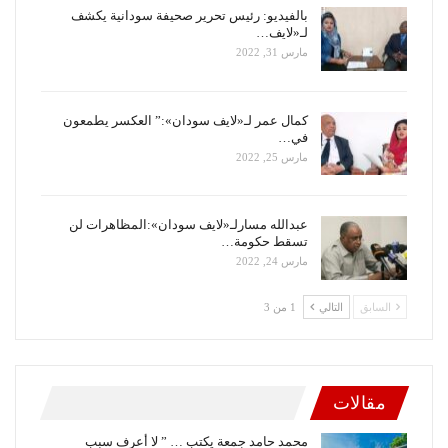
بالفيديو: رئيس تحرير صحيفة سودانية يكشف
لـ«لايف…
مارس 31, 2022
كمال عمر لـ«لايف سودان»:” العكسر يطمعون
في…
مارس 25, 2022
عبدالله مسارلـ«لايف سودان»:المظاهرات لن
تسقط حكومة…
مارس 24, 2022
السابق
التالي
1 من 3
مقالات
محمد حامد جمعة يكتب … ” لا أعرف سبب