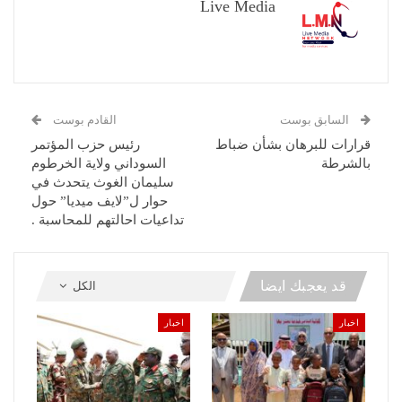
Live Media
السابق بوست
القادم بوست
قرارات للبرهان بشأن ضباط
رئيس حزب المؤتمر
بالشرطة
السوداني ولاية الخرطوم
سليمان الغوث يتحدث في
حوار ل”لايف ميديا” حول
تداعيات احالتهم للمحاسبة .
قد يعجبك ايضا
الكل
اخبار
اخبار