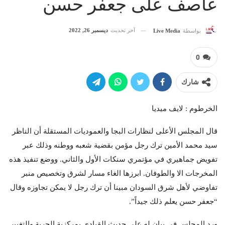
عاصف على جعفر حسن
آخر تحديث
ديسمبر 26, 2022
بواسطة
Live Media
0
شارك
الخرطوم : لايف ميديا
قال المجلس الأعلى لنظارات البجا والعموديات المستقلة أن الناظر
سيد محمد الأمين ترك رجل مؤمن بقضية شعبه ووطنه وذلك عبر
تفويض جماهيري في مؤتمري سنكات الأول والثاني. ووضع تنفيذ هذه
المخرجات الا والطوفان. ابرزها الغاء مسار لشرق وتخصيص منبر
تفاوضي لأهل شرق السودان مبينا أن ترك رجل لا يمكن تجاوزه وقال
“جعفر حسن يعلم ذلك جيداً”.
ورد المجلس في بيان له على حديث القيادي بمركزية الحرية والتغيير