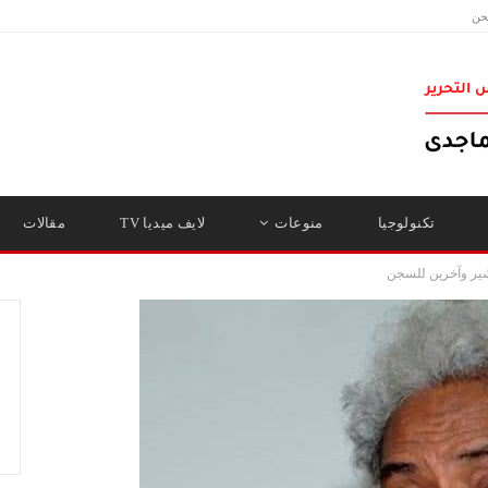
حن
تكنولوجيا
منوعات
لايف ميديا TV
مقالات
شير وآخرين للسجن