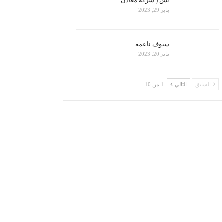
بس ( شركة معادن…
يناير 29, 2023
سيوف ناعمة
يناير 20, 2023
السابق
التالي
1 من 10