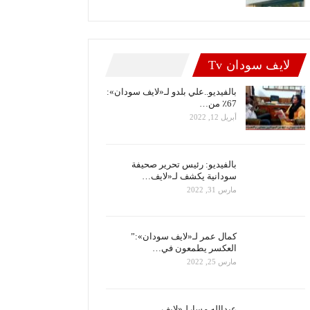
لايف سودان Tv
بالفيديو..علي بلدو لـ«لايف سودان»:
67٪ من…
أبريل 12, 2022
بالفيديو: رئيس تحرير صحيفة
سودانية يكشف لـ«لايف…
مارس 31, 2022
كمال عمر لـ«لايف سودان»:”
العكسر يطمعون في…
مارس 25, 2022
عبدالله مسارلـ«لايف