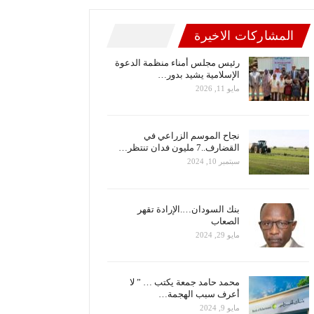
المشاركات الاخيرة
رئيس مجلس أمناء منظمة الدعوة
الإسلامية يشيد بدور…
مايو 11, 2026
نجاح الموسم الزراعي في
القضارف..7 مليون فدان تنتظر…
سبتمبر 10, 2024
بنك السودان….الإرادة تقهر
الصعاب
مايو 29, 2024
محمد حامد جمعة يكتب … ” لا
أعرف سبب الهجمة…
مايو 9, 2024