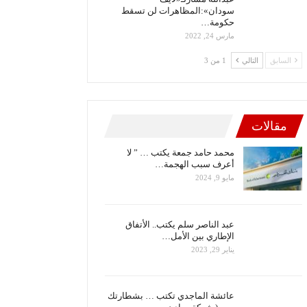
سودان»:المظاهرات لن تسقط
حكومة…
مارس 24, 2022
السابق
التالي
1 من 3
مقالات
محمد حامد جمعة يكتب … ” لا
أعرف سبب الهجمة…
مايو 9, 2024
عبد الناصر سلم يكتب.. الأتفاق
الإطاري بين الأمل…
يناير 29, 2023
عائشة الماجدي تكتب … بشطارتك