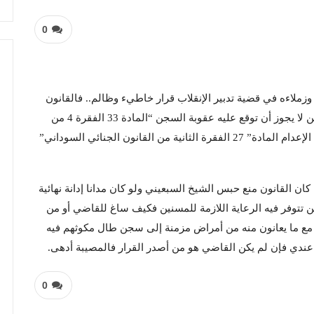
0
وزملاءه في قضية تدبير الإنقلاب قرار خاطيء وظالم.. فالقانون
السوداني قرر بالنص الصريح أن أي شخص بلغ السبعين لا يجوز أن توقع عليه عقوبة السجن “المادة 33 الفقرة 4 من
القانون الجنائي السوداني للعام 1991″ أو حتى عقوبة الإعدام المادة” 27 الفقرة الثانية من القانون الجنائي السوداني”
ن القانون منع حبس الشيخ السبعيني ولو كان مدانا إدانة نهائية
ن تتوفر فيه الرعاية اللازمة للمسنين فكيف ساغ للقاضي أو من
مع ما يعانون منه من أمراض مزمنة إلى سجن طال مكوثهم فيه
ندي فإن لم يكن القاضي هو من أصدر القرار فالمصيبة أدهى.
0