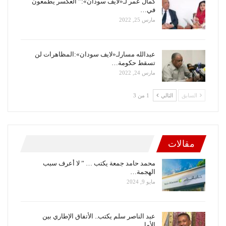
كمال عمر لـ«لايف سودان»:” العكسر يطمعون
في…
مارس 25, 2022
عبدالله مسارلـ«لايف سودان»:المظاهرات لن
تسقط حكومة…
مارس 24, 2022
السابق
التالي
1 من 3
مقالات
محمد حامد جمعة يكتب … ” لا أعرف سبب
الهجمة…
مايو 9, 2024
عبد الناصر سلم يكتب.. الأتفاق الإطاري بين
الأمل…