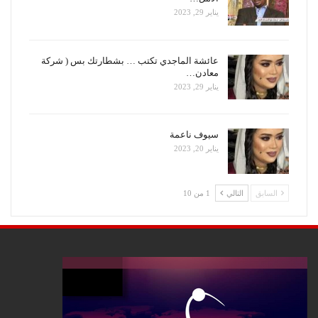
يناير 29, 2023
عائشة الماجدي تكتب … بشطارتك بس ( شركة
معادن…
يناير 29, 2023
سيوف ناعمة
يناير 20, 2023
السابق
التالي
1 من 10