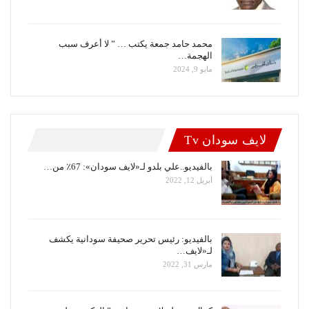
محمد حامد جمعة يكتب … ” لا أعرف سبب
الهجمة…
مايو 9, 2024
لايف سودان Tv
بالفيديو..علي بلدو لـ«لايف سودان»: 67٪ من…
أبريل 12, 2022
بالفيديو: رئيس تحرير صحيفة سودانية يكشف
لـ«لايف…
مارس 31, 2022