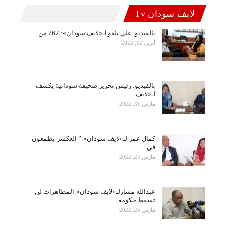
لايف سودان Tv
بالفيديو..علي بلدو لـ«لايف سودان»: 67٪ من…
أبريل 12, 2022
بالفيديو: رئيس تحرير صحيفة سودانية يكشف
لـ«لايف…
مارس 31, 2022
كمال عمر لـ«لايف سودان»:” العكسر يطمعون
في…
مارس 25, 2022
عبدالله مسارلـ«لايف سودان»:المظاهرات لن
تسقط حكومة…
مارس 24, 2022