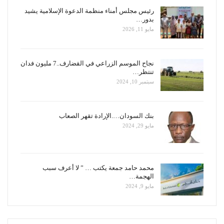
رئيس مجلس أمناء منظمة الدعوة الإسلامية يشيد
بدور…
مايو 11, 2026
نجاح الموسم الزراعي في القضارف..7 مليون فدان
تنتظر…
سبتمبر 10, 2024
بنك السودان….الإرادة تقهر الصعاب
مايو 29, 2024
محمد حامد جمعة يكتب … ” لا أعرف سبب
الهجمة…
مايو 9, 2024