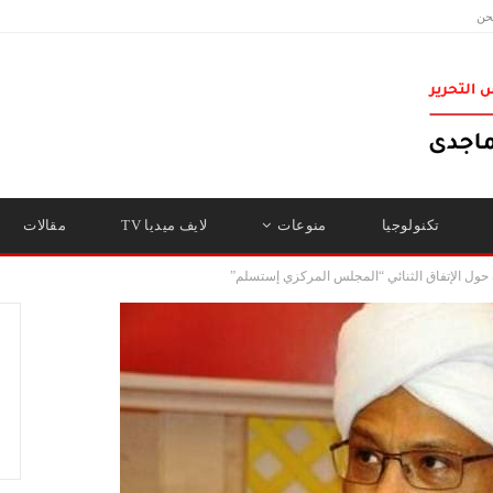
حن
تكنولوجيا
منوعات
لايف ميديا TV
مقالات
ول الإتفاق الثنائي “المجلس المركزي إستسلم”