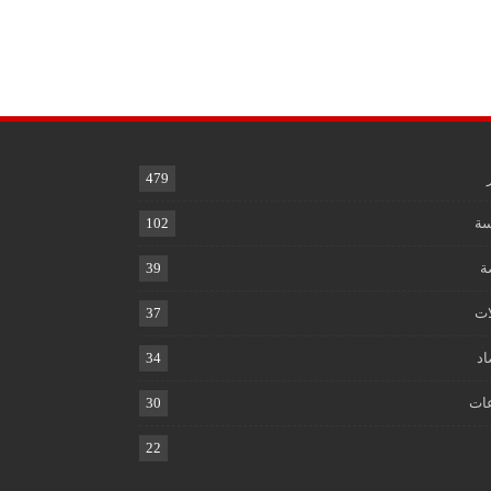
479
ة
102
ة
39
ات
37
اد
34
ات
30
22