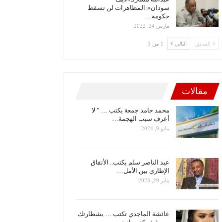
سودان»:المظاهرات لن تسقط
حكومة…
مارس 24, 2022
السابق
التالي
1 من 3
مقالات
محمد حامد جمعة يكتب … ” لا
أعرف سبب الهجمة…
مايو 9, 2024
عبد الناصر سلم يكتب.. الأتفاق
الإطاري بين الأمل…
يناير 29, 2023
عائشة الماجدي تكتب … بشطارتك