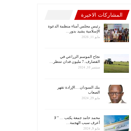
المشاركات الاخيرة
رئيس مجلس أمناء منظمة الدعوة
الإسلامية يشيد بدور…
مايو 11, 2026
نجاح الموسم الزراعي في
القضارف..7 مليون فدان تنتظر…
سبتمبر 10, 2024
بنك السودان….الإرادة تقهر
الصعاب
مايو 29, 2024
محمد حامد جمعة يكتب … ” لا
أعرف سبب الهجمة…
مايو 9, 2024