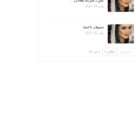
بس ( شركة معادن…
يناير 29, 2023
سيوف ناعمة
يناير 20, 2023
السابق
التالي
1 من 10