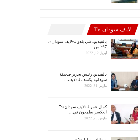
لايف سودان Tv
بالفيديو..علي بلدو لـ«لايف سودان»:
67٪ من…
أبريل 12, 2022
بالفيديو: رئيس تحرير صحيفة
سودانية يكشف لـ«لايف…
مارس 31, 2022
كمال عمر لـ«لايف سودان»:”
العكسر يطمعون في…
مارس 25, 2022
عبدالله مسارلـ«لايف