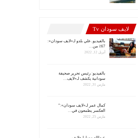
لايف سودان Tv
بالفيديو..علي بلدو لـ«لايف سودان»:
67٪ من…
أبريل 12, 2022
بالفيديو: رئيس تحرير صحيفة
سودانية يكشف لـ«لايف…
مارس 31, 2022
كمال عمر لـ«لايف سودان»:”
العكسر يطمعون في…
مارس 25, 2022
عبدالله مسارلـ«لايف