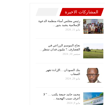
المشاركات الاخيرة
رئيس مجلس أمناء منظمة الدعوة
الإسلامية يشيد بدور…
مايو 11, 2026
نجاح الموسم الزراعي في
القضارف..7 مليون فدان تنتظر…
سبتمبر 10, 2024
بنك السودان….الإرادة تقهر
الصعاب
مايو 29, 2024
محمد حامد جمعة يكتب … ” لا
أعرف سبب الهجمة…
مايو 9, 2024