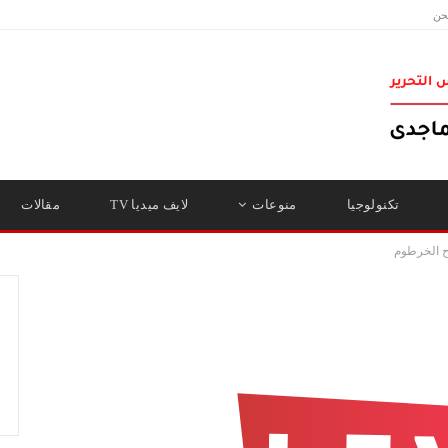
حن
تكنولوجيا
منوعات
لايف ميديا TV
مقالات
ح الخرطوم