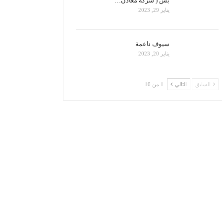
بس ( شركة معادن…
يناير 29, 2023
سيوف ناعمة
يناير 20, 2023
السابق
التالي
1 من 10