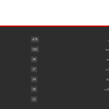
479
ة
102
ة
39
ات
37
اد
34
ات
30
22