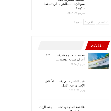
سودان»:المظاهرات لن تسقط
حكومة…
مارس 24, 2022
السابق
التالي
1 من 3
مقالات
محمد حامد جمعة يكتب … ” لا
أعرف سبب الهجمة…
مايو 9, 2024
عبد الناصر سلم يكتب.. الأتفاق
الإطاري بين الأمل…
يناير 29, 2023
عائشة الماجدي تكتب … بشطارتك