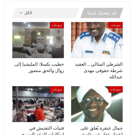
قد يعجبك ايضا
الكل
منوعات
منوعات
الشرطي المثالي .. العقيد
خطيب بكسلا: المليشيا إلى
شرطة حقوقى مهدى
زوال والحق منصور
عبدالله
منوعات
منوعات
جمال عنقرة يُعلق على
فتيات التفتيش في
إعتذار عقار عن رئاسة
إرتكازات الدعم السريع ..