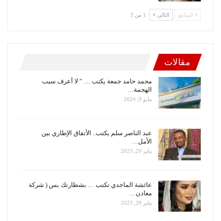
السابق
التالي
1 من 3
مقالات
محمد حامد جمعة يكتب … ” لا أعرف سبب
الهجمة…
مايو 9, 2024
عبد الناصر سلم يكتب.. الأتفاق الإطاري بين
الأمل…
يناير 29, 2023
عائشة الماجدي تكتب … بشطارتك بس ( شركة
معادن…
يناير 29, 2023