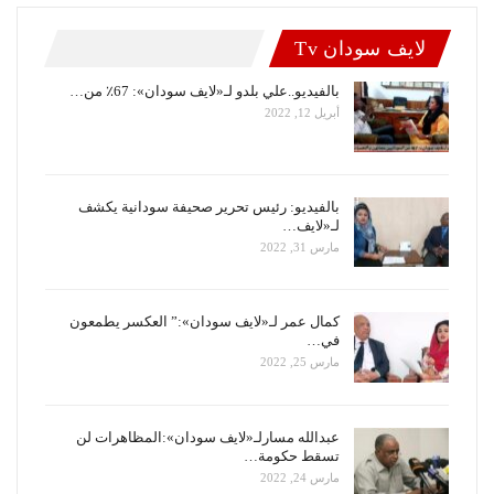
لايف سودان Tv
بالفيديو..علي بلدو لـ«لايف سودان»: 67٪ من…
أبريل 12, 2022
بالفيديو: رئيس تحرير صحيفة سودانية يكشف
لـ«لايف…
مارس 31, 2022
كمال عمر لـ«لايف سودان»:” العكسر يطمعون
في…
مارس 25, 2022
عبدالله مسارلـ«لايف سودان»:المظاهرات لن
تسقط حكومة…
مارس 24, 2022