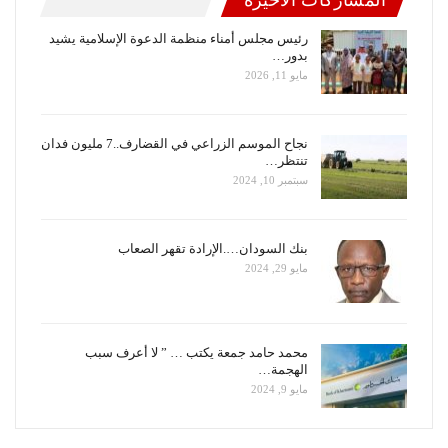
المشاركات الاخيرة
رئيس مجلس أمناء منظمة الدعوة الإسلامية يشيد
بدور…
مايو 11, 2026
نجاح الموسم الزراعي في القضارف..7 مليون فدان
تنتظر…
سبتمبر 10, 2024
بنك السودان….الإرادة تقهر الصعاب
مايو 29, 2024
محمد حامد جمعة يكتب … ” لا أعرف سبب
الهجمة…
مايو 9, 2024