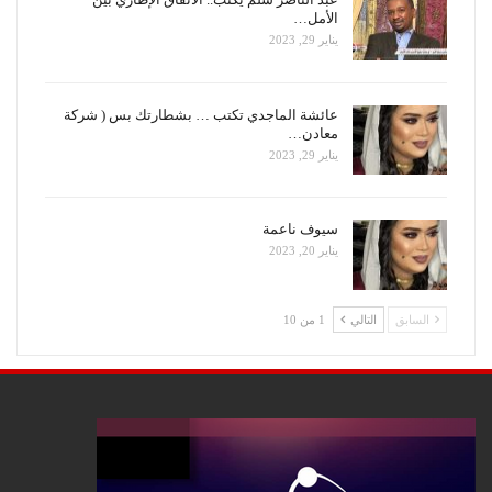
الأمل…
يناير 29, 2023
عائشة الماجدي تكتب … بشطارتك بس ( شركة
معادن…
يناير 29, 2023
سيوف ناعمة
يناير 20, 2023
السابق
التالي
1 من 10