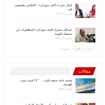
كمال عمر لـ«لايف سودان»:” العكسر يطمعون
في…
مارس 25, 2022
عبدالله مسارلـ«لايف سودان»:المظاهرات لن
تسقط حكومة…
مارس 24, 2022
السابق
التالي
1 من 3
مقالات
محمد حامد جمعة يكتب … ” لا أعرف سبب
الهجمة…
مايو 9, 2024
عبد الناصر سلم يكتب.. الأتفاق الإطاري بين