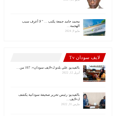
محمد حامد جمعة يكتب … ” لا أعرف سبب
الهجمة…
مايو 9, 2024
لايف سودان Tv
بالفيديو..علي بلدو لـ«لايف سودان»: 67٪ من…
أبريل 12, 2022
بالفيديو: رئيس تحرير صحيفة سودانية يكشف
لـ«لايف…
مارس 31, 2022