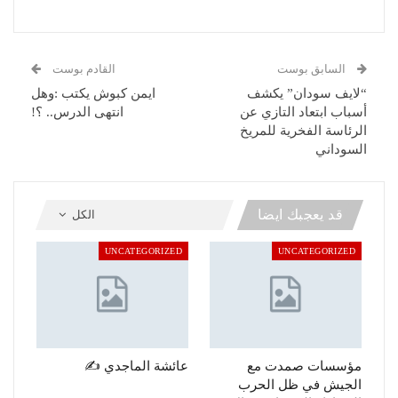
السابق بوست
القادم بوست
“لايف سودان” يكشف
ايمن كبوش يكتب :وهل
أسباب ابتعاد التازي عن
انتهى الدرس.. ؟!
الرئاسة الفخرية للمريخ
السوداني
قد يعجبك ايضا
الكل
UNCATEGORIZED
UNCATEGORIZED
مؤسسات صمدت مع
عائشة الماجدي ✍️
الجيش في ظل الحرب