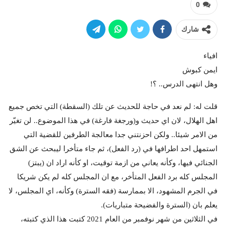
0
شارك
افياء
ايمن كبوش
وهل انتهى الدرس.. ؟!
قلت له: لم نعد في حاجة للحديث عن تلك (السقطة) التي تخص جميع
اهل الهلال، لان اي حديث و(ورجغة فارغة) في هذا الموضوع.. لن تغيّر
من الامر شيئا.. ولكن احزنتني جدا معالجة الطرفين للقضية التي
استمهل احد اطرافها في (رد الفعل)، ثم جاء متأخرا ليبحث عن الشق
الجنائي فيها، وكأنه يعاني من ازمة توقيت، او كأنه اراد ان (يبتز)
المجلس كله برد الفعل المتأخر، مع ان المجلس كله لم يكن شريكا
في الجرم المشهود، الا بممارسة (فقه السترة) وكأنه، اي المجلس، لا
يعلم بان (السترة والفضيحة متباريات).
في الثلاثين من شهر نوفمبر من العام 2021 كتبت هذا الذي كتبته،