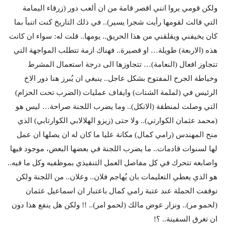
ولكن قومي يروا انني اقصر قامة من ان ألعب دور (زرقاء اليمامة
التي قالت لقومها رأيت شجرا يسير).. في ذلك التاريخ كنت اتنبأ بما
كان يخيفني ويقلقني من هذا الحريق.. يومها.. قلت له: سواء ان كانت
هذه (الاربعة) طويلة… او قصيرة.. فهناك ازمة تتطلب المواجهة التي
تتجاوز افعال (النعامة)… تتجاوزها الى درجة استعمال المشرط
وخياطة الجرح المفتوح بشكل عاجل.. ينبغي ان يُبرز هنا دور الاخ
الرئيس في (لملمة الشتات) وايقاف عمليات (الضرب تحت الحزام)
التي وصلت لمنطقة (الانكل).. وما يضرب اللجنة صراحة… ليس هو
(محمد عثمان الكوارتي).. ولا حتى (زيزو الهلالابي الكوارتابي) الذي
منح المهندس (رامي كمال) مكانة عليا ما كان له ان يصلها ان عمل
لها لسنوات قادمات.. ما يضرب اللجنة في بعضها البعض، موجود فيها
واصابعه تتحرك في كل مفاصل العمل التنفيذي بموظفيه وكل ما فيه..
هو الذي يعطي التعليمات بان يُهاجم فلان.. وعلان.. من اللجنة ولكن
توقفت الحملة عند عتبة رامي كمال باعتبار ان اسماعيل عثمان
(لحمو مر).. ونزار عوض مالك (لحمو امر).. !! ولكن هل ينفع هذا دون
ان تغرق السفينة.. ؟!