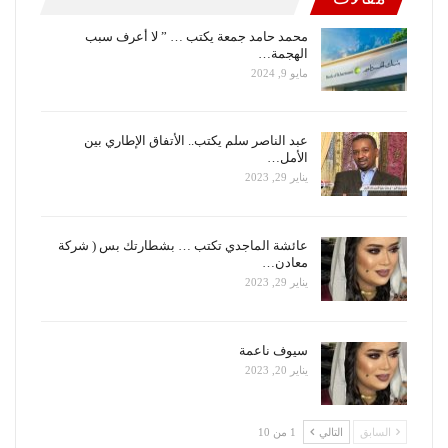
محمد حامد جمعة يكتب … ” لا أعرف سبب
الهجمة…
مايو 9, 2024
عبد الناصر سلم يكتب.. الأتفاق الإطاري بين
الأمل…
يناير 29, 2023
عائشة الماجدي تكتب … بشطارتك بس ( شركة
معادن…
يناير 29, 2023
سيوف ناعمة
يناير 20, 2023
السابق
التالي
1 من 10