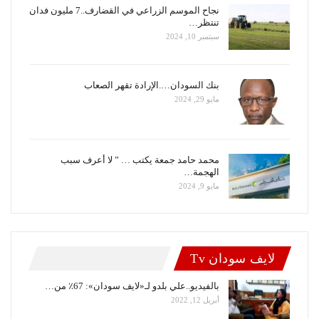
نجاح الموسم الزراعي في القضارف..7 مليون فدان
تنتظر…
سبتمبر 10, 2024
بنك السودان….الإرادة تقهر الصعاب
مايو 29, 2024
محمد حامد جمعة يكتب … ” لا أعرف سبب
الهجمة…
مايو 9, 2024
لايف سودان Tv
بالفيديو..علي بلدو لـ«لايف سودان»: 67٪ من…
أبريل 12, 2022