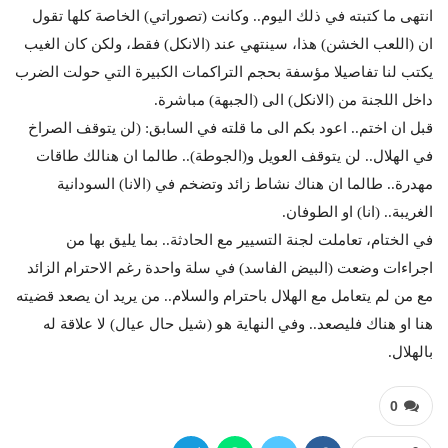
انتهى ما كتبته في ذلك اليوم.. وكانت (تصوراتي) الخاصة كلها تقول
ان (اللعب الخشن) هذا، سينتهي عند (الانكل) فقط، ولكن كان الغيب
يكتب لنا تفاصيلا مؤسفة بحجم التراكمات الكبيرة التي حولت الضرب
داخل اللجنة من (الانكل) الى (الجبهة) مباشرة.
قبل ان اختم.. اعود بكم الى ما قلته في السابق: (لن يتوقف الصراخ
في الهلال.. لن يتوقف العويل و(الجوطة).. طالما ان هنالك طاقات
مهدرة.. طالما ان هناك نشاط زائد وتضخم في (الانا) السودانية
الغريبة.. (انا) او الطوفان.
في الختام، تعاملت لجنة التسيير مع الحادثة.. بما يليق بها من
اجراءات وضعت (البيض الفاسد) في سلة واحدة رغم الاحترام الزائد
مع من لم يتعامل مع الهلال باحترام والسلام.. من يريد ان يصعد قضيته
هنا او هناك فليصعد.. وفي النهاية هو (شيل حال عيال) لا علاقة له
بالهلال.
0