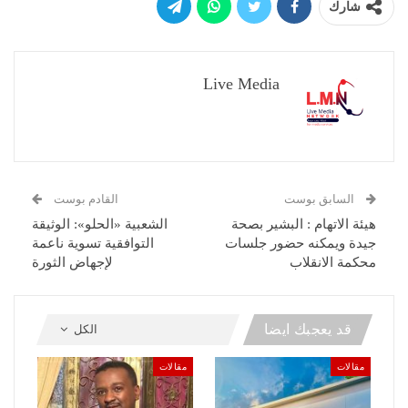
شارك
Live Media
السابق بوست
القادم بوست
هيئة الاتهام : البشير بصحة
الشعبية «الحلو»: الوثيقة
جيدة ويمكنه حضور جلسات
التوافقية تسوية ناعمة
محكمة الانقلاب
لإجهاض الثورة
قد يعجبك ايضا
الكل
مقالات
مقالات