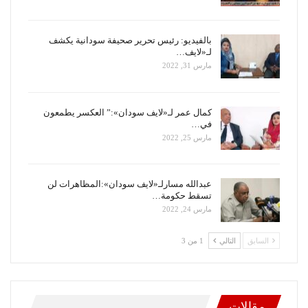
بالفيديو: رئيس تحرير صحيفة سودانية يكشف
لـ«لايف…
مارس 31, 2022
كمال عمر لـ«لايف سودان»:” العكسر يطمعون
في…
مارس 25, 2022
عبدالله مسارلـ«لايف سودان»:المظاهرات لن
تسقط حكومة…
مارس 24, 2022
السابق
التالي
1 من 3
مقالات