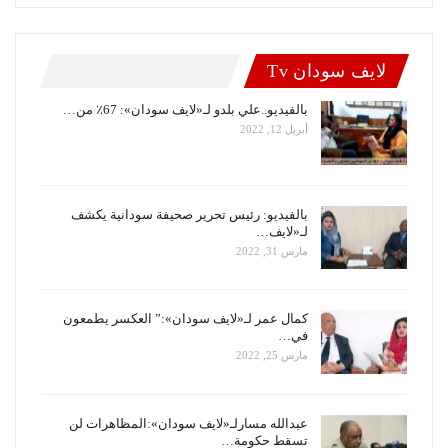
لايف سودان Tv
بالفيديو..علي بلدو لـ«لايف سودان»: 67٪ من…
أبريل 12, 2022
بالفيديو: رئيس تحرير صحيفة سودانية يكشف
لـ«لايف…
مارس 31, 2022
كمال عمر لـ«لايف سودان»:” العكسر يطمعون
في…
مارس 25, 2022
عبدالله مسارلـ«لايف سودان»:المظاهرات لن
تسقط حكومة…