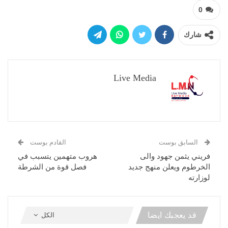
0
شارك
Live Media
السابق بوست
القادم بوست
فريني يثمن جهود والى
هروب متهمين يتسبب في
الخرطوم ويعلن منهج جديد
فصل قوة من الشرطة
لوزارته
قد يعجبك ايضا
الكل