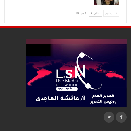
السابق
التالي
1 من 10