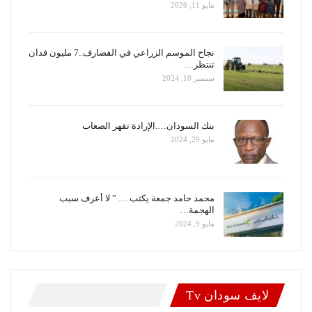
مايو 11, 2026
نجاح الموسم الزراعي في القضارف..7 مليون فدان
تنتظر…
سبتمبر 10, 2024
بنك السودان….الإرادة تقهر الصعاب
مايو 29, 2024
محمد حامد جمعة يكتب … ” لا أعرف سبب
الهجمة…
مايو 9, 2024
لايف سودان Tv