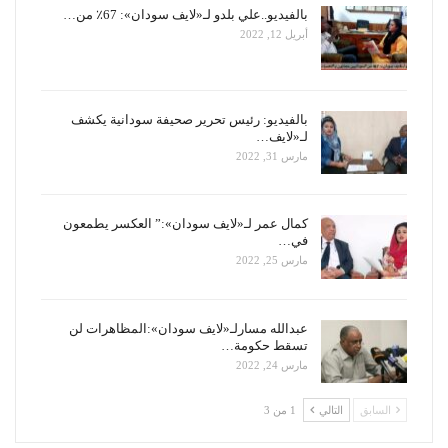
بالفيديو..علي بلدو لـ«لايف سودان»: 67٪ من…
أبريل 12, 2022
بالفيديو: رئيس تحرير صحيفة سودانية يكشف
لـ«لايف…
مارس 31, 2022
كمال عمر لـ«لايف سودان»:” العكسر يطمعون
في…
مارس 25, 2022
عبدالله مسارلـ«لايف سودان»:المظاهرات لن
تسقط حكومة…
مارس 24, 2022
السابق
التالي
1 من 3