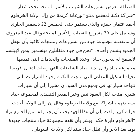
الصداقة معرض مشروعات الشباب والأسر المنتجه تحت شعار
“شراكة ذكية لمجتمع منتج” ورعاية كريمة من وإلى ولاية الخرطوم
أحمد عثمان حمزة والذي يستمر حتى الخميس 22 ديسمبر الجاري
ويشتمل على 30 مشروع للشباب والأسر المنتجه.وقال عبد المعروف
أن ماتقدمه مجموعة جياد من مشروعات ومنتجات كافية بأن تجعل
الجميع يبتسم وأضاف “نحن في جياد متفائلين مبتسمين ومن لايبتسم
لايسمح له بدخول جياد”.وعدد المنتجات والخدمات التي تقدمها
مجموعة جياد وقال لدينا جياد للشاحنات التي وصلت ادغال افريقيا
،جياد لتشكيل المعادن التي انتجت التكتك وجياد للسيارات التي
تتواجد سياراتها في جميع مدن السودان مشيرا إلى أن سيارات
شيري متاحة لكل السودانيين.وعبر المدير التنفيذي لمجموعة جياد
بسعادتهم بالشراكة مع ولاية الخرطوم وقال إن والى الولاية أحدث
حراك كبير ولفت إلى أن هذا الجهد يجب أن يجد وقفه من الجميع وزاد
“الخرطوم دايرة جكه” وبشر بأن تقدم مجموعة جياد منتجات جديدة
يوما بعد الآخر وأن تظل جياد سند لكل ولايات السودان.