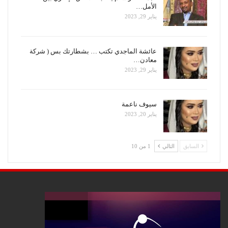
الأمل…
يناير 29, 2023
عائشة الماجدي تكتب … بشطارتك بس ( شركة
معادن…
يناير 29, 2023
سيوف ناعمة
يناير 20, 2023
السابق
التالي
1 من 10