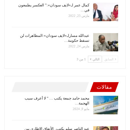
كمال عمر لـ«لايف سودان»:” العكسر يطمعون
في…
مارس 25, 2022
عبدالله مسارلـ«لايف سودان»:المظاهرات لن
تسقط حكومة…
مارس 24, 2022
السابق
التالي
1 من 3
مقالات
محمد حامد جمعة يكتب … ” لا أعرف سبب
الهجمة…
مايو 9, 2024
عبد الناصر سلم يكتب.. الأتفاق الإطاري بين