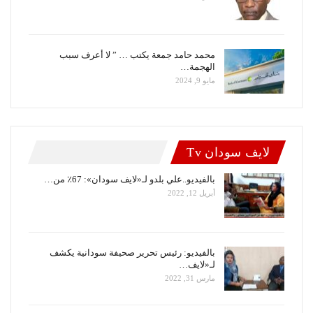
محمد حامد جمعة يكتب … ” لا أعرف سبب
الهجمة…
مايو 9, 2024
لايف سودان Tv
بالفيديو..علي بلدو لـ«لايف سودان»: 67٪ من…
أبريل 12, 2022
بالفيديو: رئيس تحرير صحيفة سودانية يكشف
لـ«لايف…
مارس 31, 2022