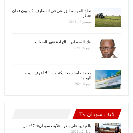
نجاح الموسم الزراعي في القضارف..7 مليون فدان
تنتظر…
سبتمبر 10, 2024
بنك السودان….الإرادة تقهر الصعاب
مايو 29, 2024
محمد حامد جمعة يكتب … ” لا أعرف سبب
الهجمة…
مايو 9, 2024
لايف سودان Tv
بالفيديو..علي بلدو لـ«لايف سودان»: 67٪ من…
أبريل 12, 2022