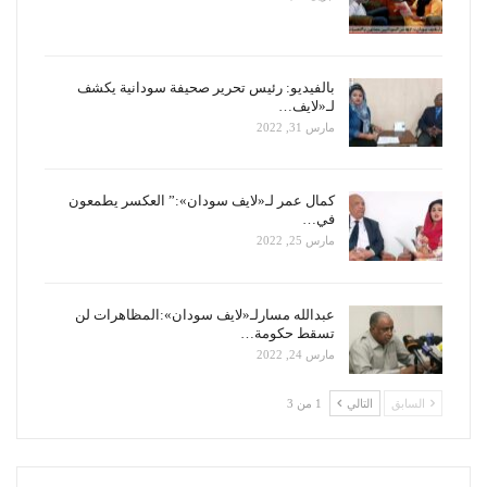
بالفيديو: رئيس تحرير صحيفة سودانية يكشف
لـ«لايف…
مارس 31, 2022
كمال عمر لـ«لايف سودان»:” العكسر يطمعون
في…
مارس 25, 2022
عبدالله مسارلـ«لايف سودان»:المظاهرات لن
تسقط حكومة…
مارس 24, 2022
السابق
التالي
1 من 3