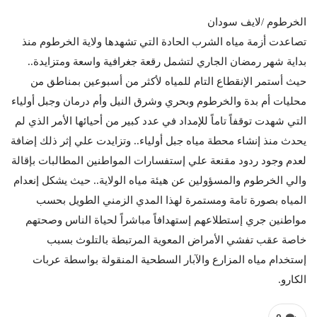
الخرطوم /لايف سودان
تصاعدت أزمة مياه الشرب الحادة التي تشهدها ولاية الخرطوم منذ
بداية شهر رمضان الجاري لتشمل رقعة جغرافية واسعة ومتزايدة..
حيث أستمر الإنقطاع التام للمياه لأكثر من أسبوعين بمناطق من
محليات أم بدة والخرطوم وبحري وشرق النيل وأم درمان وجبل أولياء
التي شهدت توقفاً تاماً للإمداد في عدد كبير من أحيائها الأمر الذي لم
يحدث منذ إنشاء محطة مياه جبل أولياء.. وتزايدت علي إثر ذلك إضافة
لعدم وجود ردود مقنعة علي إستفسارات المواطنين المطالبات بإقالة
والي الخرطوم والمسؤولين عن هيئة مياه الولاية.. حيث يشكل إنعدام
المياه بصورة تامة ومستمرة لهذا المدي الزمني الطويل بحسب
مواطنين جري إستطلاعهم إستهدافاً مباشراً لحياة الناس وصحتهم
خاصة عقب تفشي الأمراض المعوية المرتبطة بالتلوث بسبب
إستخدام مياه المزارع والآبار السطحية المنقولة بواسطة عربات
الكارو.