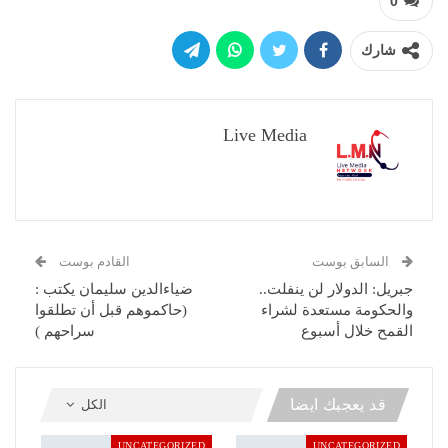
0
شارك
Live Media
السابق بوست
القادم بوست
جبريل: الدولار لن ينفلت..
ضياءالدين سليمان يكتب :
والحكومة مستعدة لشراء
(حاكموهم قبل أن تطلقوا
القمح خلال أسبوع
سراحهم )
قد يعجبك ايضا
الكل
UNCATEGORIZED
UNCATEGORIZED