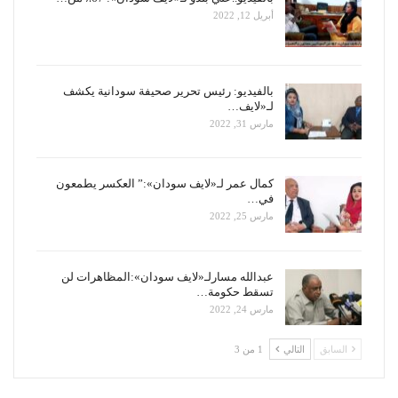
أبريل 12, 2022
بالفيديو: رئيس تحرير صحيفة سودانية يكشف
لـ«لايف…
مارس 31, 2022
كمال عمر لـ«لايف سودان»:” العكسر يطمعون
في…
مارس 25, 2022
عبدالله مسارلـ«لايف سودان»:المظاهرات لن
تسقط حكومة…
مارس 24, 2022
السابق
التالي
1 من 3