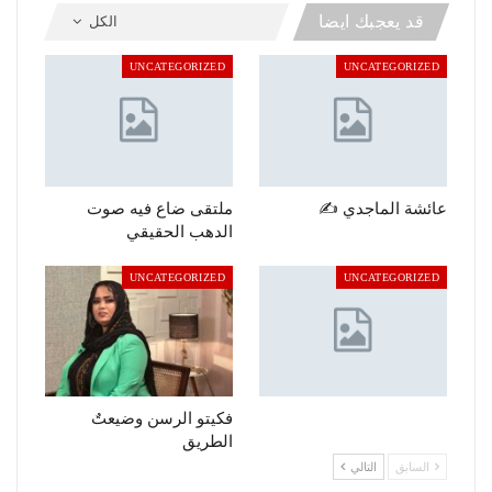
قد يعجبك ايضا
الكل
UNCATEGORIZED
UNCATEGORIZED
عائشة الماجدي ✍️
ملتقى ضاع فيه صوت
الدهب الحقيقي
UNCATEGORIZED
UNCATEGORIZED
فكيتو الرسن وضيعتٌ
الطريق
السابق
التالي