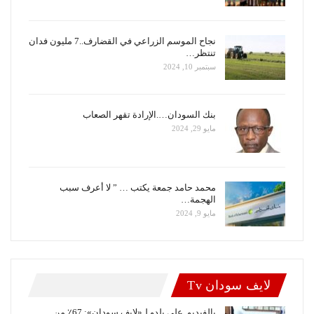
نجاح الموسم الزراعي في القضارف..7 مليون فدان
تنتظر…
سبتمبر 10, 2024
بنك السودان….الإرادة تقهر الصعاب
مايو 29, 2024
محمد حامد جمعة يكتب … ” لا أعرف سبب
الهجمة…
مايو 9, 2024
لايف سودان Tv
بالفيديو..علي بلدو لـ«لايف سودان»: 67٪ من…