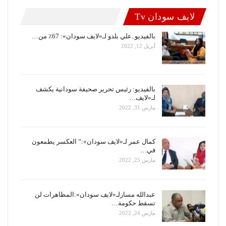
لايف سودان Tv
بالفيديو..علي بلدو لـ«لايف سودان»: 67٪ من…
أبريل 12, 2022
بالفيديو: رئيس تحرير صحيفة سودانية يكشف
لـ«لايف…
مارس 31, 2022
كمال عمر لـ«لايف سودان»:” العكسر يطمعون
في…
مارس 25, 2022
عبدالله مسارلـ«لايف سودان»:المظاهرات لن
تسقط حكومة…
مارس 24, 2022