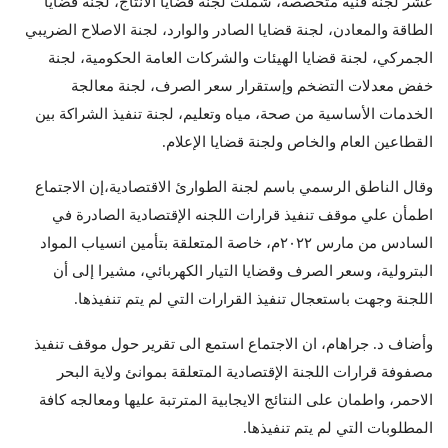
عشر لجنة فنية متخصصة، شملت لجنة قضايا الانتاج، لجنة قضايا
الطاقة والمعادن، لجنة قضايا الصادر والوارد، لجنة الاصلاح الضريبي
الجمركي، لجنة قضايا الهيئات والشركات العامة الحكومية، لجنة
خفض معدلات التضخم وإستقرار سعر الصرف، لجنة معالجة
الخدمات الأساسية من صحة، مياه وتعليم، لجنة تنفيذ الشراكة بين
القطاعين العام والخاص ولجنة قضايا الإعلام.
وقال الناطق الرسمي باسم لجنة الطوارئ الاقتصادية،إن الاجتماع
اطمأن علي موقف تنفيذ قرارات اللجنه الإقتصادية الصادرة في
السادس من مارس ٢٠٢٢م، خاصة المتعلقة بتأمين انسياب المواد
البترولية، وسعر الصرف وقضايا التيار الكهربائي، مشيرا إلى أن
اللجنة وجهت باستعجال تنفيذ القرارات التي لم يتم تنفيذها.
وأضاف د. جراهام، ان الاجتماع استمع الى تقرير حول موقف تنفيذ
مصفوفة قرارات اللجنة الإقتصادية المتعلقة بموانئ ولاية البحر
الاحمر، واطمان على النتائج الايجابية المترتبة عليها ومعالجه كافة
المطلوبات التي لم يتم تنفيذها.