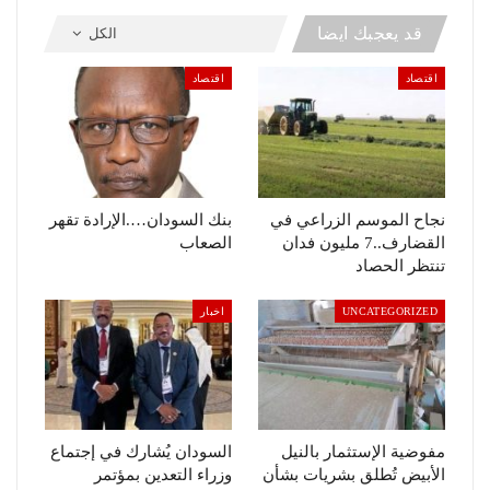
قد يعجبك ايضا
الكل
اقتصاد
اقتصاد
نجاح الموسم الزراعي في
بنك السودان….الإرادة تقهر
القضارف..7 مليون فدان
الصعاب
تنتظر الحصاد
UNCATEGORIZED
اخبار
مفوضية الإستثمار بالنيل
السودان يُشارك في إجتماع
الأبيض تُطلق بشريات بشأن
وزراء التعدين بمؤتمر