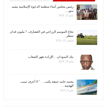
رئيس مجلس أمناء منظمة الدعوة الإسلامية يشيد
بدور…
مايو 11, 2026
نجاح الموسم الزراعي في القضارف..7 مليون فدان
تنتظر…
سبتمبر 10, 2024
بنك السودان….الإرادة تقهر الصعاب
مايو 29, 2024
محمد حامد جمعة يكتب … ” لا أعرف سبب
الهجمة…
مايو 9, 2024