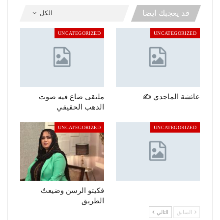
قد يعجبك ايضا
الكل
UNCATEGORIZED
UNCATEGORIZED
عائشة الماجدي ✍️
ملتقى ضاع فيه صوت
الدهب الحقيقي
UNCATEGORIZED
UNCATEGORIZED
فكيتو الرسن وضيعتٌ
الطريق
السابق
التالي