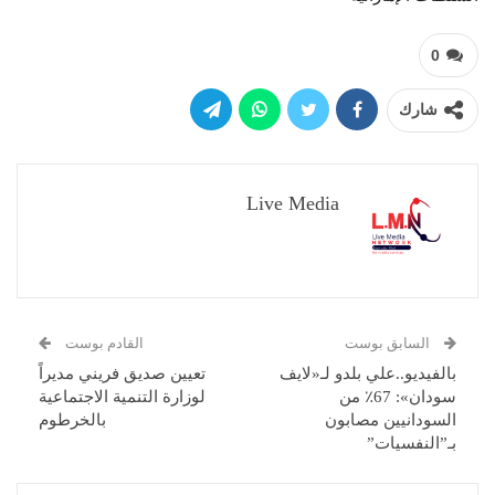
0
شارك
Live Media
السابق بوست
القادم بوست
بالفيديو..علي بلدو لـ«لايف
تعيين صديق فريني مديراً
سودان»: 67٪ من
لوزارة التنمية الاجتماعية
السودانيين مصابون
بالخرطوم
بـ”النفسيات”