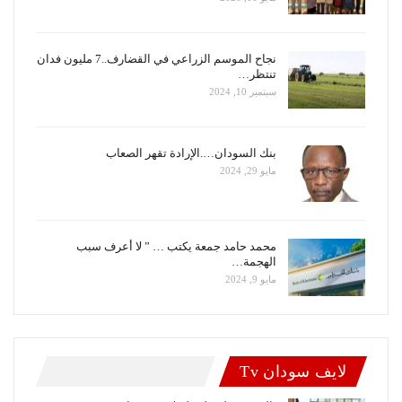
نجاح الموسم الزراعي في القضارف..7 مليون فدان
تنتظر…
سبتمبر 10, 2024
بنك السودان….الإرادة تقهر الصعاب
مايو 29, 2024
محمد حامد جمعة يكتب … ” لا أعرف سبب
الهجمة…
مايو 9, 2024
لايف سودان Tv