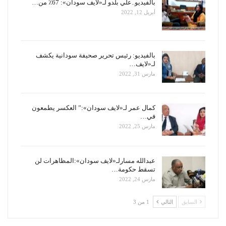
بالفيديو..علي بلدو لـ«لايف سودان»: 67٪ من…
أبريل 12, 2022
بالفيديو: رئيس تحرير صحيفة سودانية يكشف
لـ«لايف…
مارس 31, 2022
كمال عمر لـ«لايف سودان»:” العكسر يطمعون
في…
مارس 25, 2022
عبدالله مسارلـ«لايف سودان»:المظاهرات لن
تسقط حكومة…
مارس 24, 2022
السابق
التالي
1 من 3