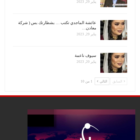
يناير 29, 2023
عائشة الماجدي تكتب … بشطارتك بس ( شركة
معادن…
يناير 29, 2023
سيوف ناعمة
يناير 20, 2023
السابق
التالي
1 من 10