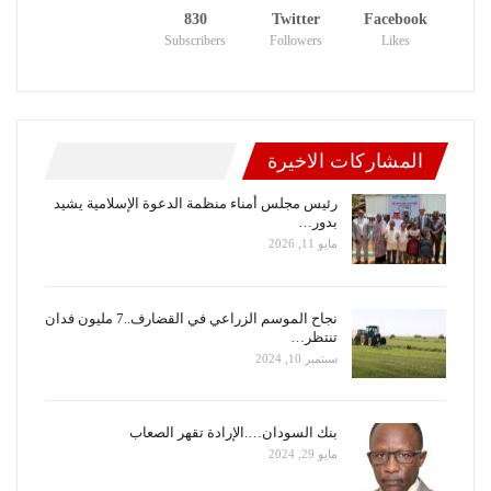
830
Twitter
Facebook
Subscribers
Followers
Likes
المشاركات الاخيرة
رئيس مجلس أمناء منظمة الدعوة الإسلامية يشيد
بدور…
مايو 11, 2026
نجاح الموسم الزراعي في القضارف..7 مليون فدان
تنتظر…
سبتمبر 10, 2024
بنك السودان….الإرادة تقهر الصعاب
مايو 29, 2024