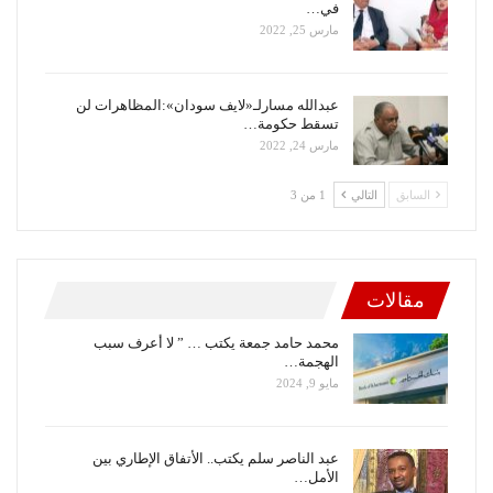
في…
مارس 25, 2022
عبدالله مسارلـ«لايف سودان»:المظاهرات لن
تسقط حكومة…
مارس 24, 2022
السابق
التالي
1 من 3
مقالات
محمد حامد جمعة يكتب … ” لا أعرف سبب
الهجمة…
مايو 9, 2024
عبد الناصر سلم يكتب.. الأتفاق الإطاري بين
الأمل…