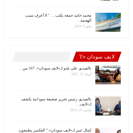
محمد حامد جمعة يكتب … ” لا أعرف سبب
الهجمة…
مايو 9, 2024
لايف سودان Tv
بالفيديو..علي بلدو لـ«لايف سودان»: 67٪ من…
أبريل 12, 2022
بالفيديو: رئيس تحرير صحيفة سودانية يكشف
لـ«لايف…
مارس 31, 2022
كمال عمر لـ«لايف سودان»:” العكسر يطمعون