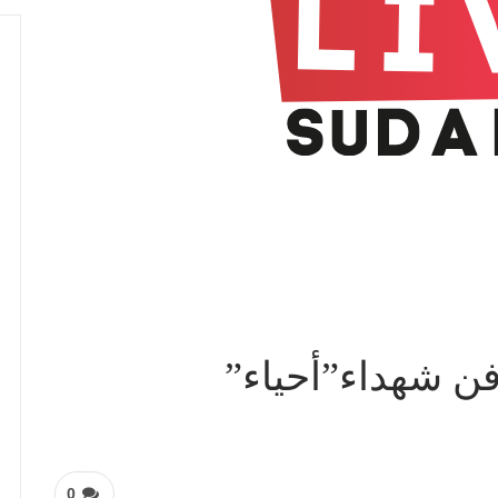
ن شهداء”أحياء”
0