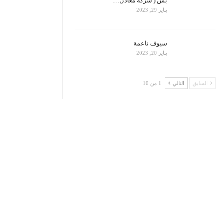
بس ( شركة معادن…
يناير 29, 2023
سيوف ناعمة
يناير 20, 2023
السابق
التالي
1 من 10