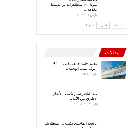
سودان»:المظاهرات لن تسقط
حكومة…
مارس 24, 2022
السابق
التالي
1 من 3
مقالات
محمد حامد جمعة يكتب … ” لا
أعرف سبب الهجمة…
مايو 9, 2024
عبد الناصر سلم يكتب.. الأتفاق
الإطاري بين الأمل…
يناير 29, 2023
عائشة الماجدي تكتب … بشطارتك