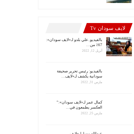
لايف سودان Tv
بالفيديو..علي بلدو لـ«لايف سودان»:
67٪ من…
أبريل 12, 2022
بالفيديو: رئيس تحرير صحيفة
سودانية يكشف لـ«لايف…
مارس 31, 2022
كمال عمر لـ«لايف سودان»:”
العكسر يطمعون في…
مارس 25, 2022
عبدالله مسارلـ«لايف