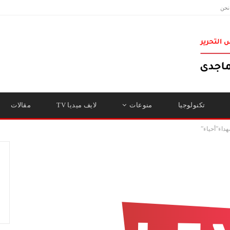
نحن
تكنولوجيا
منوعات
لايف ميديا TV
مقالات
داء”أحياء”