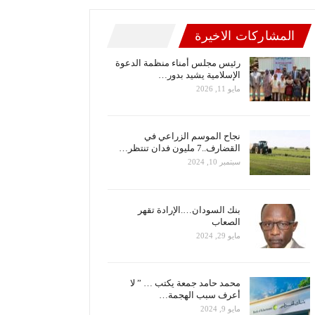
المشاركات الاخيرة
رئيس مجلس أمناء منظمة الدعوة
الإسلامية يشيد بدور…
مايو 11, 2026
نجاح الموسم الزراعي في
القضارف..7 مليون فدان تنتظر…
سبتمبر 10, 2024
بنك السودان….الإرادة تقهر
الصعاب
مايو 29, 2024
محمد حامد جمعة يكتب … ” لا
أعرف سبب الهجمة…
مايو 9, 2024