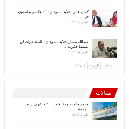
كمال عمر لـ«لايف سودان»:” العكسر يطمعون
في…
مارس 25, 2022
عبدالله مسارلـ«لايف سودان»:المظاهرات لن
تسقط حكومة…
مارس 24, 2022
السابق
التالي
1 من 3
مقالات
محمد حامد جمعة يكتب … ” لا أعرف سبب
الهجمة…
مايو 9, 2024