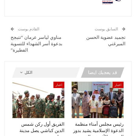
السابق بوست
القادم بوست
تجميد عضوية الحسن
مناوي لياسر عرمان “تتبجح
الميرغني
بدعوة أسر الشهداء للتسوية
الفطيرة”
قد يعجبك ايضا
الكل
اخبار
اخبار
رئيس مجلس أمناء منظمة
الفريق أول ركن شمس
الدعوة الإسلامية يشيد بدور
الدين كباشي يصل مدينة