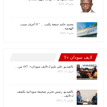
مايو 29, 2024
محمد حامد جمعة يكتب … ” لا أعرف سبب
الهجمة…
مايو 9, 2024
لايف سودان Tv
بالفيديو..علي بلدو لـ«لايف سودان»: 67٪ من…
أبريل 12, 2022
بالفيديو: رئيس تحرير صحيفة سودانية يكشف
لـ«لايف…
مارس 31, 2022