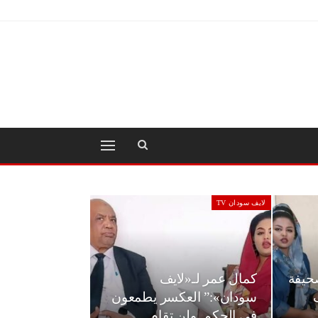
لايف سودان TV
صحيفة
كمال عمر لـ«لايف
سودان»:” العكسر يطمعون
…
في الحكم..ولن تقام…