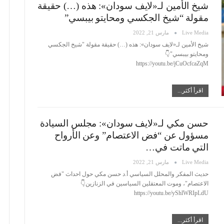
شيخ الأمين لـ«لايف سودان»: هذه (…) حقيقة
مقولة “شيخ الجكسي ومحايتو بيبسي”
Live Media
مارس 21, 2022
شيخ الأمين لـ«لايف سودان»: هذه (…) حقيقة مقولة "شيخ الجكسي
ومحايتو بيبسي"👇
https://youtu.be/jCuOcfcaZqM
اقرأ أكثر...
حسن مكي لـ«لايف سودان»: مجلس السيادة
مسؤول عن “فض الاعتصام” وعن الأرواح
التي ماتت في…
Live Media
مارس 21, 2022
حديث المفكر والمحلل السياسي أ.د حسن مكي حول احداث "فض
الاعتصام"، وموت المعتقلين السياسين في الزنازين👇
https://youtu.be/yShlWRIpLdU
اقرأ أكثر...