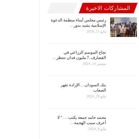
المشاركات الاخيرة
رئيس مجلس أمناء منظمة الدعوة
الإسلامية يشيد بدور…
مايو 11, 2026
نجاح الموسم الزراعي في
القضارف..7 مليون فدان تنتظر…
سبتمبر 10, 2024
بنك السودان….الإرادة تقهر
الصعاب
مايو 29, 2024
محمد حامد جمعة يكتب … ” لا
أعرف سبب الهجمة…
مايو 9, 2024