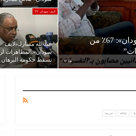
لايف سودان TV
بالفيديو..علي بلدو لـ«لايف سودان»: 67٪ من
عبدالله مسارلـ«لايف
ات”
سودان»:المظاهرات لن
تسقط حكومة البرهان
0
ا
ثقافة
جريمة