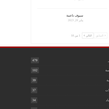
سيوف ناعمة
يناير 20, 2023
السابق
التالي
1 من 10
479
ة
102
ة
39
ات
37
اد
34