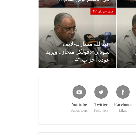
لايف سودان TV
عبدالله مسارلـ«لايف
سودان»:فولكر منحاز.. ويريد
عودة أحزاب “4…
Youtube
Twitter
Facebook
Subscribers
Followers
Likes