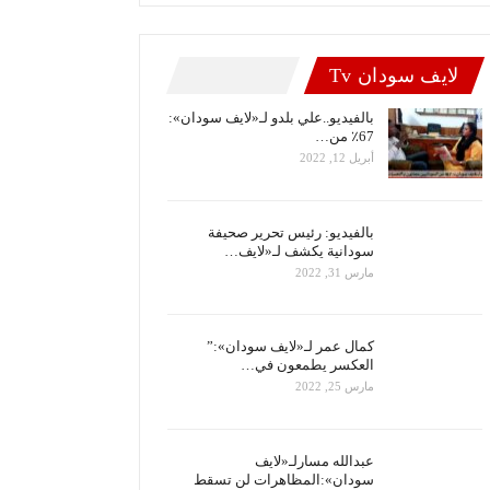
لايف سودان Tv
بالفيديو..علي بلدو لـ«لايف سودان»:
67٪ من…
أبريل 12, 2022
بالفيديو: رئيس تحرير صحيفة
سودانية يكشف لـ«لايف…
مارس 31, 2022
كمال عمر لـ«لايف سودان»:”
العكسر يطمعون في…
مارس 25, 2022
عبدالله مسارلـ«لايف
سودان»:المظاهرات لن تسقط