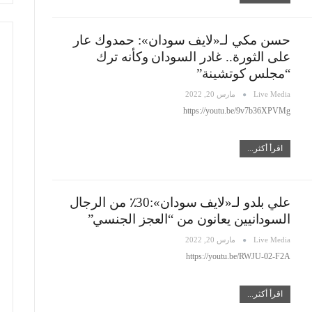
حسن مكي لـ«لايف سودان»: حمدوك عار
على الثورة.. غادر السودان وكأنه ترك
“مجلس كوتشينة”
Live Media
مارس 20, 2022
https://youtu.be/9v7b36XPVMg
اقرأ أكثر...
علي بلدو لـ«لايف سودان»:30٪ من الرجال
السودانيين يعانون من “العجز الجنسي”
Live Media
مارس 20, 2022
https://youtu.be/RWJU-02-F2A
اقرأ أكثر...