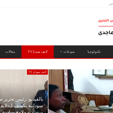
حن
تكنولوجيا
منوعات
لايف ميديا TV
مقالات
لايف سودان TV
بالفيديو: رئيس تحرير 
سودانية يكشف لـ«لايف
سودان» ملامح مبادرة