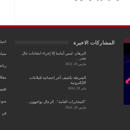
اخبار
المشاركات الاخيرة
البرهان :ليس أمامنا إلا إجراء انتخابات حال
سياس
تعذر…
مارس 30, 2022
رياض
مقال
الشرطة تكشف آخر إحصائية للبلاغات
الإلكترونية
يناير 29, 2024
اقتص
منوع
“المخابرات العامة”.. الرجال يواجهون…
مارس 28, 2024
فن