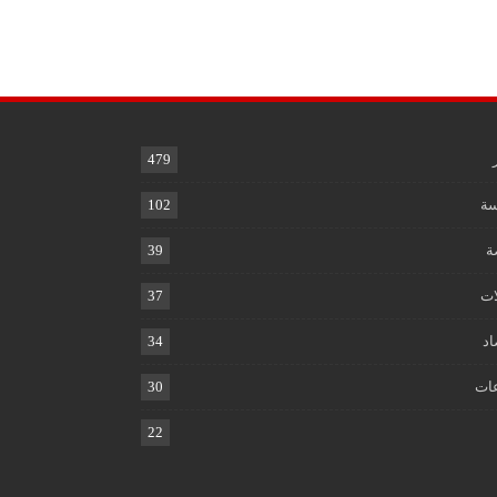
479
ة
102
ة
39
ات
37
اد
34
ات
30
22