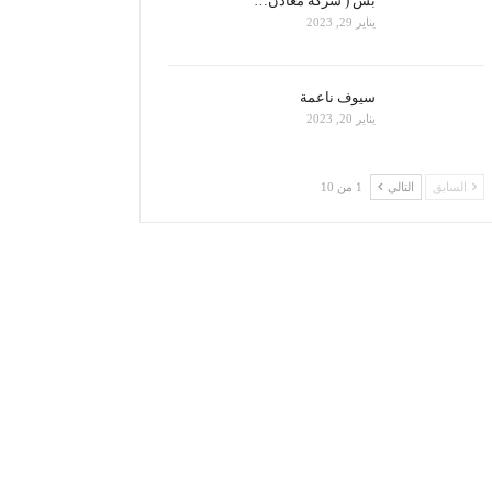
بس ( شركة معادن…
يناير 29, 2023
سيوف ناعمة
يناير 20, 2023
السابق
التالي
1 من 10