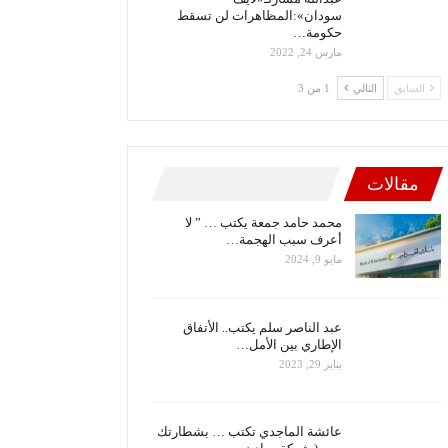
سودان»:المظاهرات لن تسقط
حكومة…
مارس 24, 2022
السابق
التالي
1 من 3
مقالات
محمد حامد جمعة يكتب … ” لا
أعرف سبب الهجمة…
مايو 9, 2024
عبد الناصر سلم يكتب.. الأتفاق
الإطاري بين الأمل…
يناير 29, 2023
عائشة الماجدي تكتب … بشطارتك