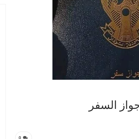
واز السفر
0