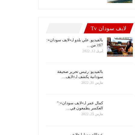
لايف سودان Tv
بالفيديو..علي بلدو لـ«لايف سودان»:
67٪ من…
أبريل 12, 2022
بالفيديو: رئيس تحرير صحيفة
سودانية يكشف لـ«لايف…
مارس 31, 2022
كمال عمر لـ«لايف سودان»:”
العكسر يطمعون في…
مارس 25, 2022
عبدالله مسارلـ«لايف