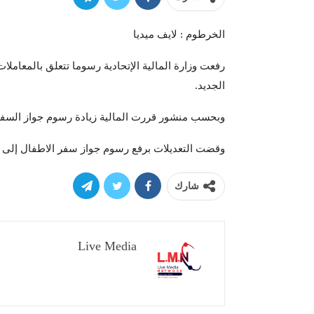
الخرطوم : لايف ميديا
الجديد.
وبحسب منشور قررت المالية زيادة رسوم جواز السفر العادي ليصبح 51 ألف جنيه على 
وقضت التعديلات برفع رسوم جواز سفر الاطفال إلى 26.250 ألف جنيه والجواز التجاري الى 253.50 الف جنيه.
شارك
Live Media