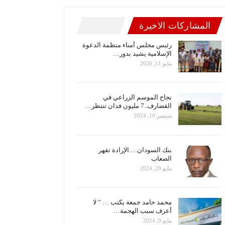
المشاركات الاخيرة
رئيس مجلس أمناء منظمة الدعوة
الإسلامية يشيد بدور…
مايو 11, 2026
نجاح الموسم الزراعي في
القضارف..7 مليون فدان تنتظر…
سبتمبر 10, 2024
بنك السودان….الإرادة تقهر
الصعاب
مايو 29, 2024
محمد حامد جمعة يكتب … ” لا
أعرف سبب الهجمة…
مايو 9, 2024