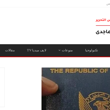
حن
تكنولوجيا
منوعات
لايف ميديا TV
مقالات