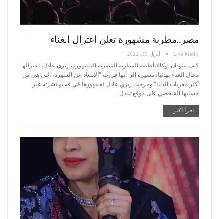
مصر..مطربة مشهورة تعلن اعتزال الغناء
Live Media
أبريل 19, 2022
لايف سودان :وكالاتأعلنت المطربة المصرية المشهورة، زيزي عادل، اعتزالها
مجال الغناء نهائيا، مشيرة إلى أنها قررت "الابتعاد عن الشهرة، التي هي من
أكثر مغريات الدنيا"
وخرجت زيزي عادل لجمهورها في فيديو نشرته عبر
حسابها الشخصي على موقع تبادل
…
اقرأ أكثر...