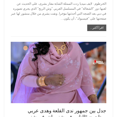
الخرطوم : لايف ميديا
ردت الممثلة الشابة مفاز بشرى، على الحديث عن
لعبها دور "الشغالة" في المسلسل العربي "وش الريح" الذي يجري تصويره
في دبي بعد الضجه التي أحدثتها مؤخرا.
ونفت بشرى من خلال منشور لها عبر
صفحتها على "فيسبوك"، أن يكون
…
اقرأ أكثر...
جدل بين جمهور ندى القلعة وهدى عربي
ومتابعون “الناس في شنو وانتو في شنو