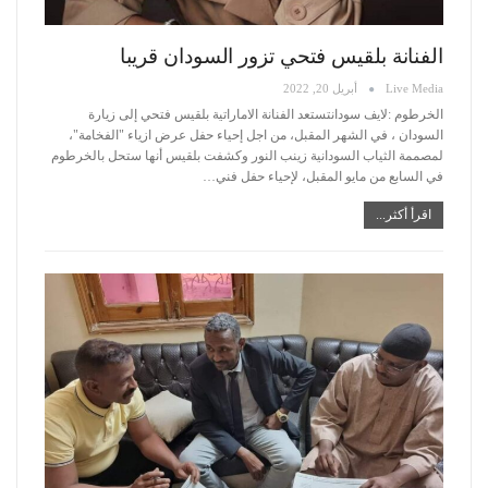
الفنانة بلقيس فتحي تزور السودان قريبا
Live Media
أبريل 20, 2022
الخرطوم :لايف سودانتستعد الفنانة الاماراتية بلقيس فتحي إلى زيارة
السودان ، في الشهر المقبل، من اجل إحياء حفل عرض ازياء "الفخامة"،
لمصممة الثياب السودانية زينب النور
وكشفت بلقيس أنها ستحل بالخرطوم
في السابع من مايو المقبل، لإحياء حفل فني
…
اقرأ أكثر...