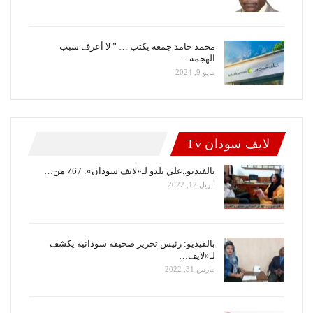
محمد حامد جمعة يكتب … ” لا أعرف سبب
الهجمة…
مايو 9, 2024
لايف سودان Tv
بالفيديو..علي بلدو لـ«لايف سودان»: 67٪ من…
أبريل 12, 2022
بالفيديو: رئيس تحرير صحيفة سودانية يكشف
لـ«لايف…
مارس 31, 2022