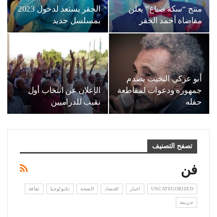
منتج “سكة ضياع” يعلن
الجقر يستعد لدخول 2023
مقاضاة أحمد الجقر
بمسلسل جديد
أبو عركي البخيت يصدم
جمهوره ودعوات لمقاطعة
الإعلان عن انتخاب أول
حفله
نقيب للدراميين
تصفح التصنيف
فن
UNCATEGORIZED
اخبار
اقتصاد
الصحة
تكنولوجيا
ثقافة
جريمة