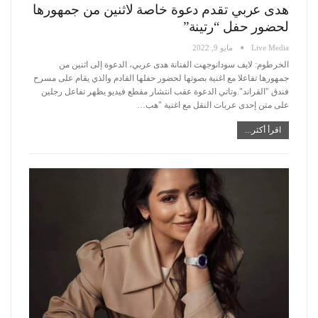
هدى عربي تقدم دعوة خاصة لاثنين من جمهورها
لحضور حفل “رتينة”
Live Media
مايو 9, 2022
الخرطوم: لايف سودانوجهت الفنانة هدى عربي، الدعوة إلى اثنين من
جمهورها تفاعلا مع اغنية بصوتها لحضور حفلها القادم والذي يقام على مسرح
فندق "القراند".وتاتي الدعوة عقب انتشار مقطع فيديو يظهر تفاعل رجلين
على متن إحدى عربات النقل مع اغنية "هب
…
اقرأ أكثر...