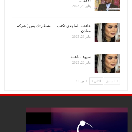
الأمل…
يناير 29, 2023
عائشة الماجدي تكتب … بشطارتك بس ( شركة
معادن…
يناير 29, 2023
سيوف ناعمة
يناير 20, 2023
السابق
التالي
1 من 10