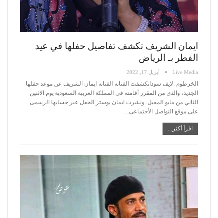
ايمان الشريف تكشف تفاصيل حفلها في عيد
الفطر بـ الرياض
Live Media
أبريل 17, 2022
الخرطوم :لايف سودانكشفت الفنانة الفنانة ايمان الشريف عن موعد حفلها
الجديد، والذى من المقرر أقامته فى المملكة العربية السعودية يوم الاثنين
الثاني من مايو المقبل.
ونشرت ايمان بوستر الحفل عبر حسابها الرسمى
على موقع التواصل الأجتماعى
…
اقرأ أكثر...