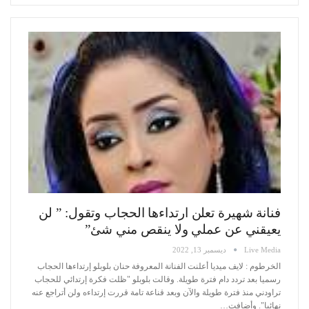
فنانة شهيرة تعلن ارتداءها الحجاب وتقول: ” لن
يعيقني عن عملي ولا ينقص مني شئ”
Live Media
ديسمبر 13, 2022
الخرطوم : لايف ميديا
أعلنت الفنانة المعروفة حنان بلوبلو إرتداءها الحجاب
رسميا بعد تردد دام فترة طويلة.
وقالت بلوبلو "ظلت فكرة إرتدائي للحجاب
تراودني منذ فترة طويلة والآن وبعد قناعة تامة قررت إرتداءه ولن أتراجع عنه
نهائيا".
وأضافت
…