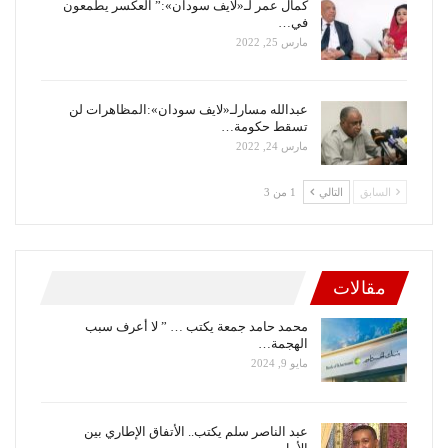
كمال عمر لـ«لايف سودان»:” العكسر يطمعون
في…
مارس 25, 2022
عبدالله مسارلـ«لايف سودان»:المظاهرات لن
تسقط حكومة…
مارس 24, 2022
السابق
التالي
1 من 3
مقالات
محمد حامد جمعة يكتب … ” لا أعرف سبب
الهجمة…
مايو 9, 2024
عبد الناصر سلم يكتب.. الأتفاق الإطاري بين