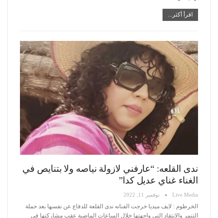
اقرأ أكثر...
ندى القلعه: “عارفني لازولة نياصه ولا بتنايص في
الغناء غناي عديل كدا”
Live Media
نوفمبر 11, 2022
الخرطوم : لايف ميديا
خرجت الفنانه ندى القلعة للدفاع عن نفسها بعد حملة
التنمر والانتقاد التي واجهتها خلال الساعات الماضية عقب مشاركتها في