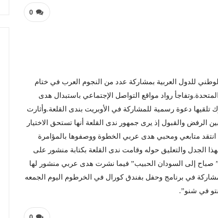
0
الوطني للدول العربية بمشاركة عدد من النجوم العرب في ختام
المتحدة.وتفاجأ رواد مواقع التواصل الإجتماعي باستبدال هدى
 تلقيها دعوة رسمية للمشاركة في الأوبريت بندى القلعة.وأثارت
 الرفض والقبول إذ يرى جمهور ندى القلعة أنها تستحق الاختيار
 انتقد متابعي ومحبي هدى عربي الخطوة ووصفوها بالمؤامرة
لهذا الجدل والتعليق حوله وقامت ندى القلعة بكتابة منشور على
” صباح إلى السودان الحبيب” فيما نشرت هدى عربي منشور لها
اركة في برنامج وحفل بفندق كورال في الخرطوم اليوم الجمعه
تو في شنو”.
0