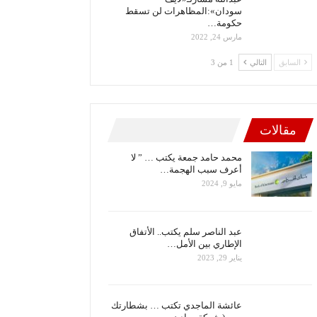
سودان»:المظاهرات لن تسقط
حكومة…
مارس 24, 2022
السابق
التالي
1 من 3
مقالات
محمد حامد جمعة يكتب … ” لا
أعرف سبب الهجمة…
مايو 9, 2024
عبد الناصر سلم يكتب.. الأتفاق
الإطاري بين الأمل…
يناير 29, 2023
عائشة الماجدي تكتب … بشطارتك