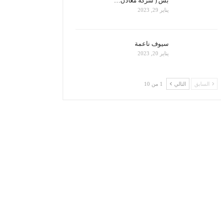
بس ( شركة معادن…
يناير 29, 2023
سيوف ناعمة
يناير 20, 2023
السابق
التالي
1 من 10