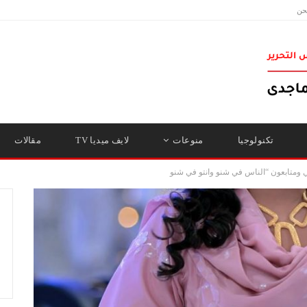
حن
تكنولوجيا
منوعات
لايف ميديا TV
مقالات
 ومتابعون “الناس في شنو وانتو في شنو