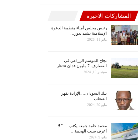
المشاركات الاخيرة
رئيس مجلس أمناء منظمة الدعوة
الإسلامية يشيد بدور…
مايو 11, 2026
نجاح الموسم الزراعي في
القضارف..7 مليون فدان تنتظر…
سبتمبر 10, 2024
بنك السودان….الإرادة تقهر
الصعاب
مايو 29, 2024
محمد حامد جمعة يكتب … ” لا
أعرف سبب الهجمة…
مايو 9, 2024