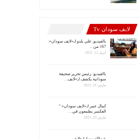
لايف سودان Tv
بالفيديو..علي بلدو لـ«لايف سودان»:
67٪ من…
أبريل 12, 2022
بالفيديو: رئيس تحرير صحيفة
سودانية يكشف لـ«لايف…
مارس 31, 2022
كمال عمر لـ«لايف سودان»:”
العكسر يطمعون في…
مارس 25, 2022
عبدالله مسارلـ«لايف