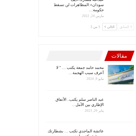
سودان»:المظاهرات لن تسقط
حكومة…
مارس 24, 2022
السابق
التالي
1 من 3
مقالات
محمد حامد جمعة يكتب … ” لا
أعرف سبب الهجمة…
مايو 9, 2024
عبد الناصر سلم يكتب.. الأتفاق
الإطاري بين الأمل…
يناير 29, 2023
عائشة الماجدي تكتب … بشطارتك