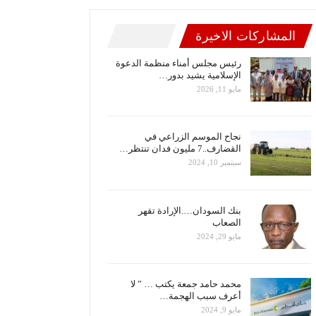
المشاركات الاخيرة
رئيس مجلس أمناء منظمة الدعوة
الإسلامية يشيد بدور…
مايو 11, 2026
نجاح الموسم الزراعي في
القضارف..7 مليون فدان تنتظر…
سبتمبر 10, 2024
بنك السودان….الإرادة تقهر
الصعاب
مايو 29, 2024
محمد حامد جمعة يكتب … ” لا
أعرف سبب الهجمة…
مايو 9, 2024