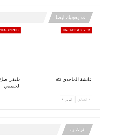
قد يعجبك ايضا
TEGORIZED
UNCATEGORIZED
عائشة الماجدي ✍️
ملتقى ضاع
الحقيقي
السابق
التالي
اترك رد