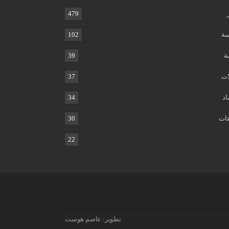
479
ة
102
ة
39
ات
37
اد
34
ات
30
22
تطوير:
عاصم هوست