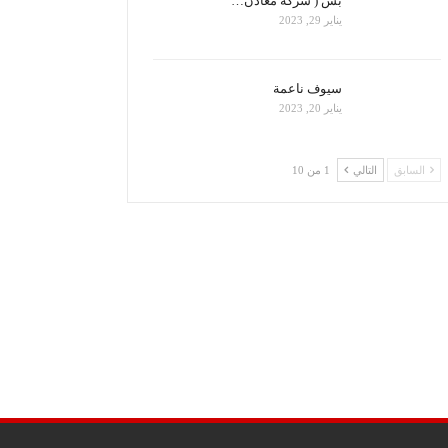
بس ( شركة معادن…
يناير 29, 2023
سيوف ناعمة
يناير 20, 2023
السابق
التالي
1 من 10