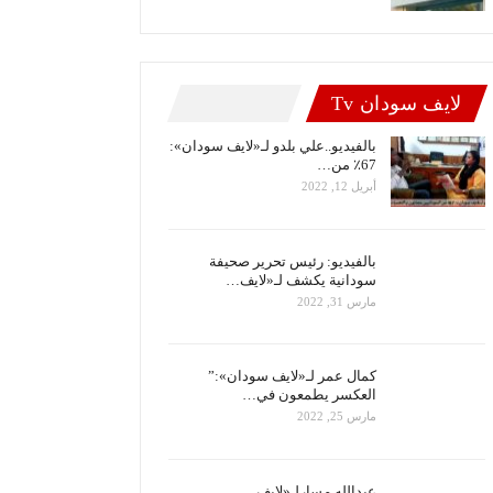
لايف سودان Tv
بالفيديو..علي بلدو لـ«لايف سودان»:
67٪ من…
أبريل 12, 2022
بالفيديو: رئيس تحرير صحيفة
سودانية يكشف لـ«لايف…
مارس 31, 2022
كمال عمر لـ«لايف سودان»:”
العكسر يطمعون في…
مارس 25, 2022
عبدالله مسارلـ«لايف