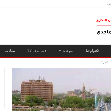
حن
تكنولوجيا
منوعات
لايف ميديا TV
مقالات
ب المركبات