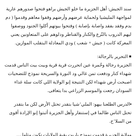
سند الجيش: أهل الجزيرة ما خلو الجيش براهو فتحوا صدورهم عارية
لمواجهة المليشيا ولحماية عرضهم وأرضهم وقفوا معاهم وقدموا ( دم
بدم وفقد بفقد واصابة بإصابة ) وفتحوا بيوتهم أكلوا الجنود ووصفوا
ليهم الدروب بالتٌرع والكنار والقناطر ودلوهم على المتعاونين يعني
المعركة كانت ( جيش + شعب ) ودي المعادلة البتقلب الموازين.
◾️ التحرير بالرجالة:
الجزيرة رجالة وحٌمرة عين اتحررت قرية قرية وبيت بيت الناس قدمت
شهداء كتار ودفعت تمن غالي ود النورة والسريحة نموذج للتضحيات
اصبحت أرض شهداء لكن النتيجة إنو الولاية اللي كانت سلة غذاء
السودان رجعت والموسم الزراعي بدا يتعافى.
▪️الدرس الطلعنا بيهو: الملي’شيا بتقدر تحتل الأرض لكن ما بتقدر
تحتل الناس طالما في إستنفار وأهل الجزيرة أثبتوا إنو الإرادة أقوى
من السلا’ح.
وولاية الجزيرة قدمت نموذج ياريت بقية الولايات تكون مثلها …