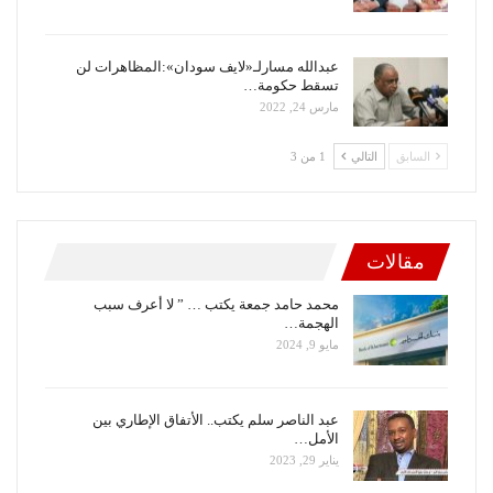
عبدالله مسارلـ«لايف سودان»:المظاهرات لن
تسقط حكومة…
مارس 24, 2022
السابق
التالي
1 من 3
مقالات
محمد حامد جمعة يكتب … ” لا أعرف سبب
الهجمة…
مايو 9, 2024
عبد الناصر سلم يكتب.. الأتفاق الإطاري بين
الأمل…
يناير 29, 2023