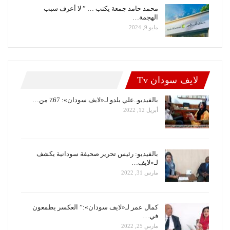
محمد حامد جمعة يكتب … ” لا أعرف سبب
الهجمة…
مايو 9, 2024
لايف سودان Tv
بالفيديو..علي بلدو لـ«لايف سودان»: 67٪ من…
أبريل 12, 2022
بالفيديو: رئيس تحرير صحيفة سودانية يكشف
لـ«لايف…
مارس 31, 2022
كمال عمر لـ«لايف سودان»:” العكسر يطمعون
في…
مارس 25, 2022