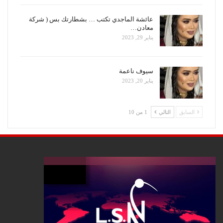
عائشة الماجدي تكتب … بشطارتك بس ( شركة
معادن…
يناير 29, 2023
سيوف ناعمة
يناير 20, 2023
السابق
التالي
1 من 10