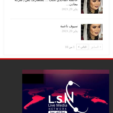
معادن…
يناير 29, 2023
سيوف ناعمة
يناير 20, 2023
السابق
التالي
1 من 10