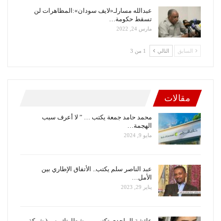
عبدالله مسارلـ«لايف سودان»:المظاهرات لن
تسقط حكومة…
مارس 24, 2022
السابق
التالي
1 من 3
مقالات
محمد حامد جمعة يكتب … ” لا أعرف سبب
الهجمة…
مايو 9, 2024
عبد الناصر سلم يكتب.. الأتفاق الإطاري بين
الأمل…
يناير 29, 2023
عائشة الماجدي تكتب … بشطارتك بس ( شركة