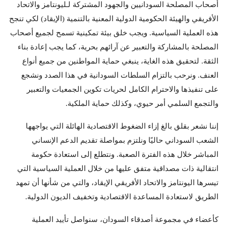
أصحاب المصلحة السودانيين والجهود المشتركة لـليونتامز والاتحاد
الأفريقي والهيئة الحكومية الدولية المعنية بالتنمية (الإيقاد) لكي تنجح
هذه العملية السياسية. ويجب خلق بيئة تمكينية تسمح لجميع أصحاب
المصلحة بالمشاركة والتعبير عن آرائهم بحرية، كما يجب إعادة بناء
الثقة. لتحقيق هذه الغاية، ينبغي حماية المواطنين من جميع أنواع
العنف. ونرحب بالتزام السلطات السودانية في هذا الصدد ونشجع
على تنفيذها والاحترام الكامل لحريات تكوين الجمعيات والتعبير
والتجمع السلمي أمر حيوي، وكذلك حماية الملكية.
إننا نشعر بقلق بالغ إزاء الضغوط الاقتصادية الهائلة التي يواجهها
الشعب السوداني حاليًا ونلتزم بمواصلة تقديم الدعم الإنساني
المباشر خلال هذه الفترة الصعبة. ونتطلع إلى استعادة حكومة
انتقالية ذات مصداقية متفق عليها من خلال العملية السياسية التي
تيسرها اليونتامز والاتحاد الأفريقي الإيقاد، والتي من شأنها أن تمهد
الطريق لاستعادة المساعدة الاقتصادية وتخفيف الديون الدولية.
كأعضاء في مجموعة أصدقاء السودان، سنواصل تأييد العملية