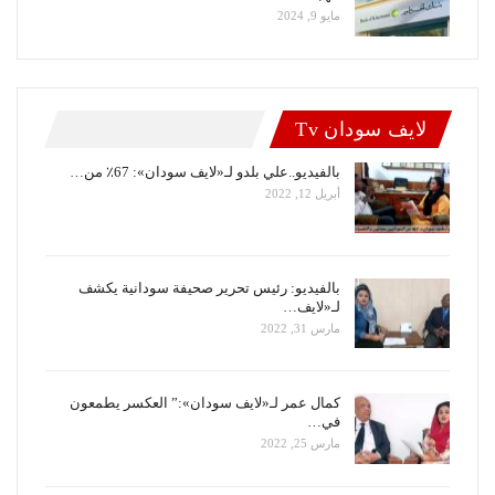
مايو 9, 2024
لايف سودان Tv
بالفيديو..علي بلدو لـ«لايف سودان»: 67٪ من…
أبريل 12, 2022
بالفيديو: رئيس تحرير صحيفة سودانية يكشف
لـ«لايف…
مارس 31, 2022
كمال عمر لـ«لايف سودان»:” العكسر يطمعون
في…
مارس 25, 2022