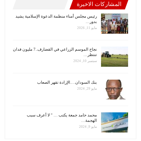
المشاركات الاخيرة
رئيس مجلس أمناء منظمة الدعوة الإسلامية يشيد
بدور…
مايو 11, 2026
نجاح الموسم الزراعي في القضارف..7 مليون فدان
تنتظر…
سبتمبر 10, 2024
بنك السودان….الإرادة تقهر الصعاب
مايو 29, 2024
محمد حامد جمعة يكتب … ” لا أعرف سبب
الهجمة…
مايو 9, 2024