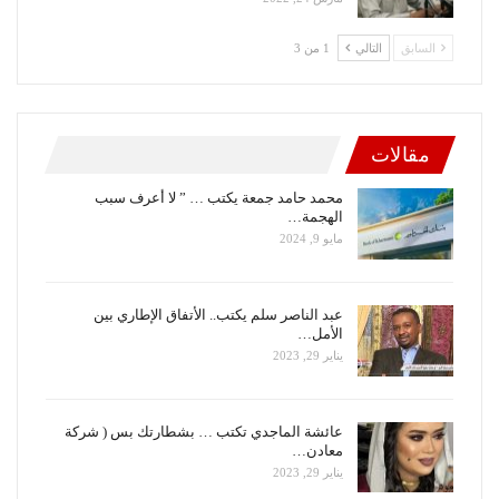
السابق
التالي
1 من 3
مقالات
محمد حامد جمعة يكتب … ” لا أعرف سبب
الهجمة…
مايو 9, 2024
عبد الناصر سلم يكتب.. الأتفاق الإطاري بين
الأمل…
يناير 29, 2023
عائشة الماجدي تكتب … بشطارتك بس ( شركة
معادن…
يناير 29, 2023