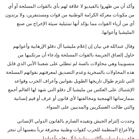
وأكد أن من ظهروا بالفيديو لا علاقة لهم بأي بالقوات المسلحة أو أي
من مكونات معركة الكرامة الوطنية من قوات ومستنفرين، ولا يرتدون
أي من أزياء القوات مما يؤكد أنها تمثيلية سيئة الإخراج من صنع
المليشيا وأعوانها.
وقال عبدالله في بيان إن إعلام مليشيا آل دقلو الإرهابية وأعوانهم
حاول إلصاق الجريمة بالقوات المسلحة وإدعاء أن مرتكبيها من
منسوبينا وهي محاولات بائسة لم تنطلي على شعبنا الأبي الذي قابل
هذه المحاولات بالسخرية وعدم التصديق لمعرفتهم بقواتهم المسلحة
التي تلتزم طوال تاريخها الطويل بقوانين وأعراف الحرب وقواعد
الإشتباك على العكس من مليشيا آل دقلو التي شهد لها العالم أجمع
بممارساتها الهمجية ومخالفتها لأي قانون أو عرف أو قيم إنسانية
والتي طالت العسكريين والمدنيين على السواء.
وجددت إلتزام الجيش وتقيده الصارم بالقانون الدولي الإنساني
والأعراغ المنظمة للحرب كقوات وطنية محترفة تربأ بنفسها أن تنجر
خلف ممارسات وأكاذيب مليشيا آل دقلو وأعوانها.