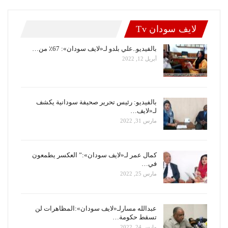
لايف سودان Tv
بالفيديو..علي بلدو لـ«لايف سودان»: 67٪ من…
أبريل 12, 2022
بالفيديو: رئيس تحرير صحيفة سودانية يكشف
لـ«لايف…
مارس 31, 2022
كمال عمر لـ«لايف سودان»:” العكسر يطمعون
في…
مارس 25, 2022
عبدالله مسارلـ«لايف سودان»:المظاهرات لن
تسقط حكومة…
مارس 24, 2022