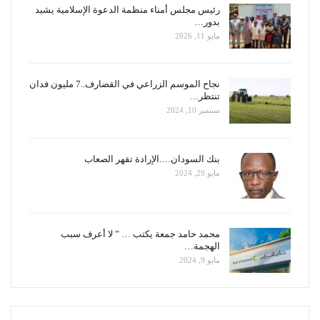
رئيس مجلس أمناء منظمة الدعوة الإسلامية يشيد
بدور…
مايو 11, 2026
نجاح الموسم الزراعي في القضارف..7 مليون فدان
تنتظر…
سبتمبر 10, 2024
بنك السودان….الإرادة تقهر الصعاب
مايو 29, 2024
محمد حامد جمعة يكتب … ” لا أعرف سبب
الهجمة…
مايو 9, 2024