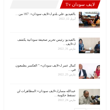
لايف سودان Tv
بالفيديو..علي بلدو لـ«لايف سودان»: 67٪ من…
أبريل 12, 2022
بالفيديو: رئيس تحرير صحيفة سودانية يكشف
لـ«لايف…
مارس 31, 2022
كمال عمر لـ«لايف سودان»:” العكسر يطمعون
في…
مارس 25, 2022
عبدالله مسارلـ«لايف سودان»:المظاهرات لن
تسقط حكومة…
مارس 24, 2022