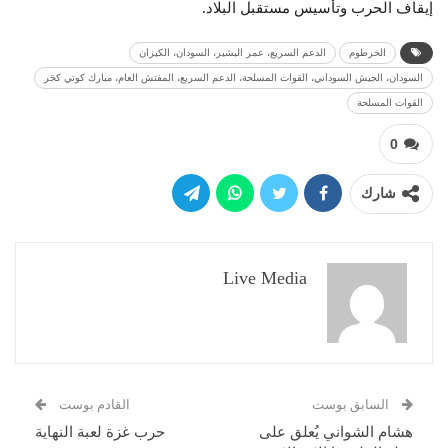
إيقاف الحرب وتأسيس مستقبل البلاد.
الخرطوم
الدعم السريع، عمر البشير، السودان، الكيزان
السودان، الجيش السوداني، القوات المسلحة، الدعم السريع، المفتش العام، مبارك كوتي كجَر
القوات المسلحة
0
شارك
Live Media
السابق بوست
القادم بوست
هشام الشواني يُعلق على
حرب غزة لعبة النهاية