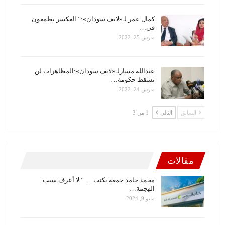
كمال عمر لـ«لايف سودان»:” العكسر يطمعون
في…
مارس 25, 2022
عبدالله مسارلـ«لايف سودان»:المظاهرات لن
تسقط حكومة…
مارس 24, 2022
السابق
التالي
1 من 3
مقالات
محمد حامد جمعة يكتب … ” لا أعرف سبب
الهجمة…
مايو 9, 2024