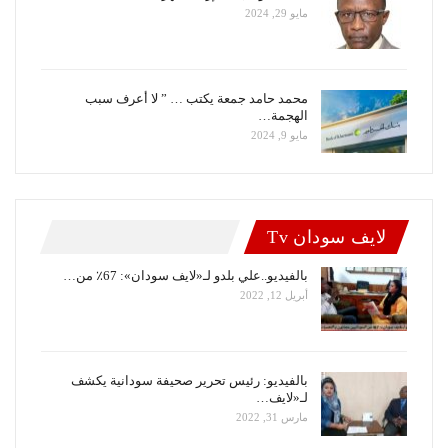
مايو 29, 2024
محمد حامد جمعة يكتب … ” لا أعرف سبب
الهجمة…
مايو 9, 2024
لايف سودان Tv
بالفيديو..علي بلدو لـ«لايف سودان»: 67٪ من…
أبريل 12, 2022
بالفيديو: رئيس تحرير صحيفة سودانية يكشف
لـ«لايف…
مارس 31, 2022