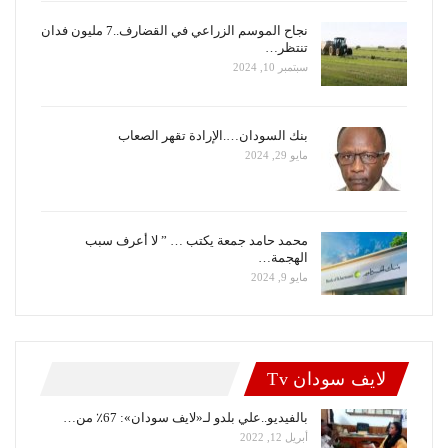
نجاح الموسم الزراعي في القضارف..7 مليون فدان
تنتظر…
سبتمبر 10, 2024
بنك السودان….الإرادة تقهر الصعاب
مايو 29, 2024
محمد حامد جمعة يكتب … ” لا أعرف سبب
الهجمة…
مايو 9, 2024
لايف سودان Tv
بالفيديو..علي بلدو لـ«لايف سودان»: 67٪ من…
أبريل 12, 2022