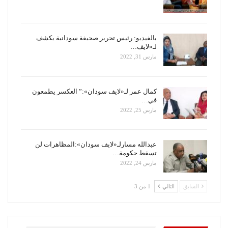
بالفيديو: رئيس تحرير صحيفة سودانية يكشف
لـ«لايف…
مارس 31, 2022
كمال عمر لـ«لايف سودان»:” العكسر يطمعون
في…
مارس 25, 2022
عبدالله مسارلـ«لايف سودان»:المظاهرات لن
تسقط حكومة…
مارس 24, 2022
السابق
التالي
1 من 3