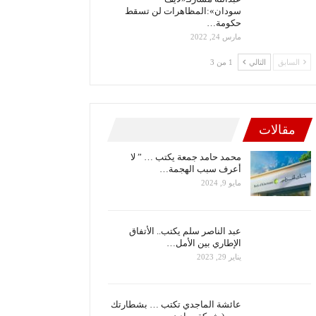
سودان»:المظاهرات لن تسقط
حكومة…
مارس 24, 2022
السابق
التالي
1 من 3
مقالات
محمد حامد جمعة يكتب … ” لا
أعرف سبب الهجمة…
مايو 9, 2024
عبد الناصر سلم يكتب.. الأتفاق
الإطاري بين الأمل…
يناير 29, 2023
عائشة الماجدي تكتب … بشطارتك