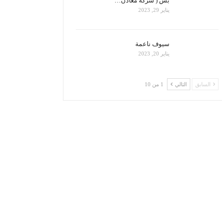
بس ( شركة معادن…
يناير 29, 2023
سيوف ناعمة
يناير 20, 2023
السابق
التالي
1 من 10