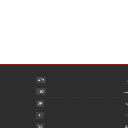
479
ة
102
ة
39
ات
37
اد
34