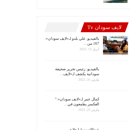
لايف سودان Tv
بالفيديو..علي بلدو لـ«لايف سودان»:
67٪ من…
أبريل 12, 2022
بالفيديو: رئيس تحرير صحيفة
سودانية يكشف لـ«لايف…
مارس 31, 2022
كمال عمر لـ«لايف سودان»:”
العكسر يطمعون في…
مارس 25, 2022
عبدالله مسارلـ«لايف