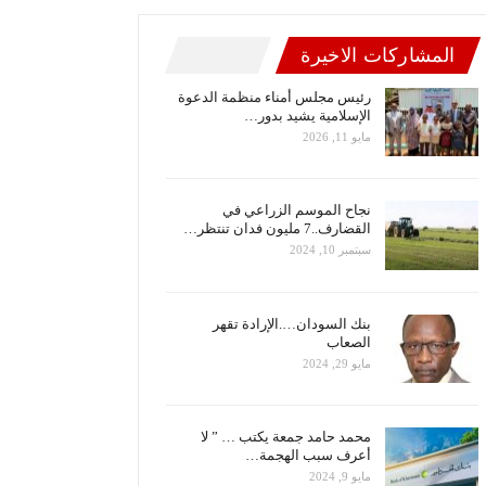
المشاركات الاخيرة
رئيس مجلس أمناء منظمة الدعوة
الإسلامية يشيد بدور…
مايو 11, 2026
نجاح الموسم الزراعي في
القضارف..7 مليون فدان تنتظر…
سبتمبر 10, 2024
بنك السودان….الإرادة تقهر
الصعاب
مايو 29, 2024
محمد حامد جمعة يكتب … ” لا
أعرف سبب الهجمة…
مايو 9, 2024