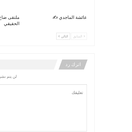
عائشة الماجدي ✍️
ملتقى ضاع
الحقيقي
السابق
التالي
اترك رد
لن يتم نشر 