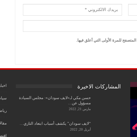
لمتصفح للمرة الأولى التي أعلق فيها.
اخبار
المشاركات الاخيرة
حسن مكي لـ«لايف سودان»: مجلس السيادة
سياس
مسؤول عن…
مارس 21, 2022
رياض
مقال
“لايف سودان” يكشف أسباب ابتعاد التازي…
أبريل 20, 2022
اقتص